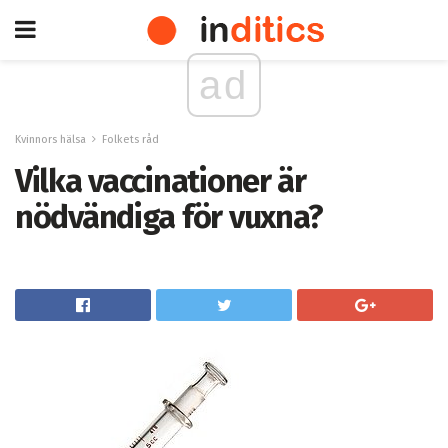
ad
Kvinnors hälsa
Folkets råd
Vilka vaccinationer är
nödvändiga för vuxna?