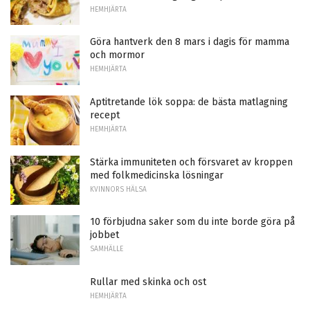
HEMHJÄRTA
Göra hantverk den 8 mars i dagis för mamma
och mormor
HEMHJÄRTA
Aptitretande lök soppa: de bästa matlagning
recept
HEMHJÄRTA
Stärka immuniteten och försvaret av kroppen
med folkmedicinska lösningar
KVINNORS HÄLSA
10 förbjudna saker som du inte borde göra på
jobbet
SAMHÄLLE
Rullar med skinka och ost
HEMHJÄRTA