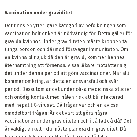
Vaccination under graviditet
Det finns en ytterligare kategori av befolkningen som
vaccination helt enkelt är nödvändig för. Detta gäller för
gravida kvinnor. Under graviditeten måste kroppen ta
tunga bördor, och därmed försvagar immuniteten. Om
en kvinna blir sjuk då den är gravid, kommer hennes
återhämtning att försenas. Vissa läkare motsätter sig
det under denna period att göra vaccinationer. När allt
kommer omkring, är detta en ansvarsfull och svår
period. Dessutom är det under olika medicinska studier
och onödig kontakt med nålen risk att bli infekterad
med hepatit C-viruset. Då frågar var och en av oss
omedelbart frågan: Är det värt att göra några
vaccinationer under graviditeten och i så fall då då? Det
är väldigt enkelt - du måste planera din graviditet. Då
kan uppfyllelsen vara klar för barnets födelse.