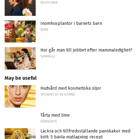
RELATIONER
Inomhusplantor i barnets barn
BARN
Hur går man till jobbet efter mammaledighet?
SAMHÄLLE
May be useful
Hudvård med kosmetiska oljor
SKÖNHET AV EN KVINNA
Tårta med lime
HEMHJÄRTA
Läckra och tillfredsställande pannkakor med
kött: 5 bästa matlagning recept