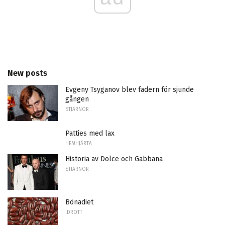
New posts
Evgeny Tsyganov blev fadern för sjunde
gången
STJÄRNOR
Patties med lax
HEMHJÄRTA
Historia av Dolce och Gabbana
STJÄRNOR
Bönadiet
IDROTT