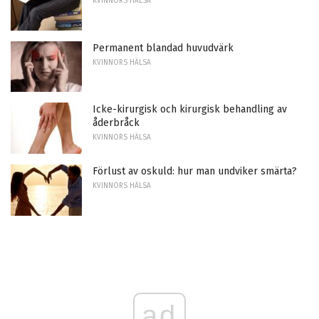
KVINNORS HÄLSA
Permanent blandad huvudvärk
KVINNORS HÄLSA
Icke-kirurgisk och kirurgisk behandling av
åderbråck
KVINNORS HÄLSA
Förlust av oskuld: hur man undviker smärta?
KVINNORS HÄLSA
ad