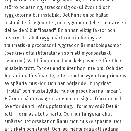
större belastning, sträcker sig också över tid och
ryggkotorna blir instabila. Det finns en så kallad
instabilitet i segmentet, och ryggraden (eller snarare en
del av den) blir "lossad". En annan viktig faktor och
orsaker till akut ryggsmärta och initiering av
traumatiska processer i ryggraden är muskelspasmer
(beskrivs ofta i litteraturen som ett myospastiskt
syndrom). Vad händer med muskelspasmer? Först blir
muskeln trött. För det andra äter hon inte bra. Och det
här är inte förvånande, eftersom fartygen komprimeras
av spända muskler. Och här börjar de "hungriga",
"trötta" och muskelfyllda muskelprodukterna "moan".
Hjärnan på nervvägen tar emot en signal från den och
överför den till vår uppfattning. I form av vad? Det är
rätt, i form av akut smärta. Och hur fungerar akut
smärta? Det orsakar en ännu mer muskelspasma. Det
är cirkeln och stängt. Och jag måste säga att sådana