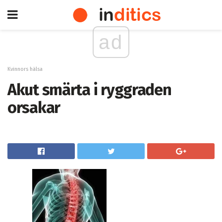
ad
Kvinnors hälsa
Akut smärta i ryggraden
orsakar