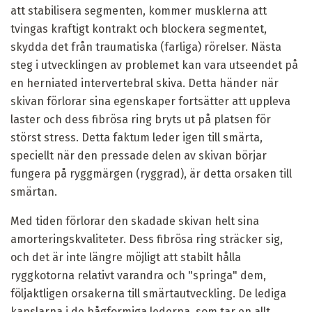
att stabilisera segmenten, kommer musklerna att
tvingas kraftigt kontrakt och blockera segmentet,
skydda det från traumatiska (farliga) rörelser. Nästa
steg i utvecklingen av problemet kan vara utseendet på
en herniated intervertebral skiva. Detta händer när
skivan förlorar sina egenskaper fortsätter att uppleva
laster och dess fibrösa ring bryts ut på platsen för
störst stress. Detta faktum leder igen till smärta,
speciellt när den pressade delen av skivan börjar
fungera på ryggmärgen (ryggrad), är detta orsaken till
smärtan.
Med tiden förlorar den skadade skivan helt sina
amorteringskvaliteter. Dess fibrösa ring sträcker sig,
och det är inte längre möjligt att stabilt hålla
ryggkotorna relativt varandra och "springa" dem,
följaktligen orsakerna till smärtautveckling. De lediga
kapslarna i de bågformiga lederna, som tar en allt