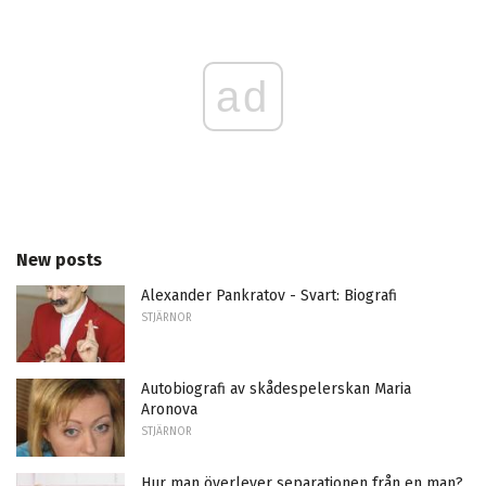
ad
New posts
Alexander Pankratov - Svart: Biografi
STJÄRNOR
Autobiografi av skådespelerskan Maria
Aronova
STJÄRNOR
Hur man överlever separationen från en man?