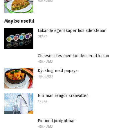
HEMHJÄRTA
May be useful
Läkande egenskaper hos ädelstenar
OKÄNT
Cheesecakes med kondenserad kakao
HEMHJÄRTA
Kyckling med papaya
HEMHJÄRTA
Hur man rengör kranvatten
ANDRA
Pie med jordgubbar
HEMHJÄRTA