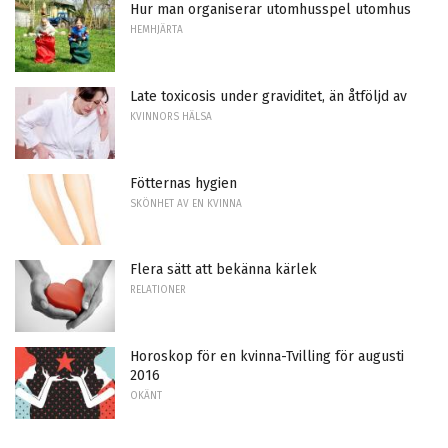
Hur man organiserar utomhusspel utomhus
HEMHJÄRTA
Late toxicosis under graviditet, än åtföljd av
KVINNORS HÄLSA
Fötternas hygien
SKÖNHET AV EN KVINNA
Flera sätt att bekänna kärlek
RELATIONER
Horoskop för en kvinna-Tvilling för augusti
2016
OKÄNT