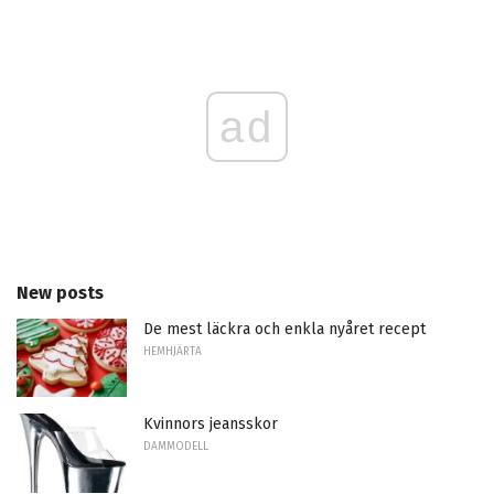
ad
New posts
De mest läckra och enkla nyåret recept
HEMHJÄRTA
Kvinnors jeansskor
DAMMODELL