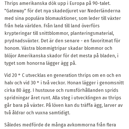
Thrips amerikanska dök upp i Europa på 90-talet.
"Gateway" för det nya skadedjuret var Nederländerna
med sina populära blomauktioner, som leder till växter
från hela världen. Från land till land överförs
krypteringar till snittblommor, planteringsmaterial,
prydnadsväxter. Det är den senare - en favoritmat för
honom. Västra blommigtripar skadar blommor och
blöjor Amerikanska skador för det mesta på bladen, i
tyget som honorna lägger ägg på.
Vid 20 ° C utvecklas en generation thrips om en och en
halv och vid 30 ° i två veckor. Honan lägger i genomsnitt
cirka 80 ägg. I hustouse och rumsförhållanden sprids
spridningar året runt. Alla steg i utvecklingen av thrips
går bara på växter. På löven kan du träffa ägg, larver av
två åldrar och vuxna samtidigt.
Således medförde de många avkommorna från flera