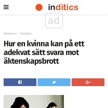
ad
Relationer
Förräderi
Hur en kvinna kan på ett
adekvat sätt svara mot
äktenskapsbrott