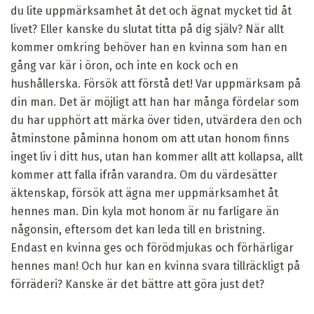
du lite uppmärksamhet åt det och ägnat mycket tid åt
livet? Eller kanske du slutat titta på dig själv? När allt
kommer omkring behöver han en kvinna som han en
gång var kär i öron, och inte en kock och en
hushållerska. Försök att förstå det! Var uppmärksam på
din man. Det är möjligt att han har många fördelar som
du har upphört att märka över tiden, utvärdera den och
åtminstone påminna honom om att utan honom finns
inget liv i ditt hus, utan han kommer allt att kollapsa, allt
kommer att falla ifrån varandra. Om du värdesätter
äktenskap, försök att ägna mer uppmärksamhet åt
hennes man. Din kyla mot honom är nu farligare än
någonsin, eftersom det kan leda till en bristning.
Endast en kvinna ges och förödmjukas och förhärligar
hennes man! Och hur kan en kvinna svara tillräckligt på
förräderi? Kanske är det bättre att göra just det?