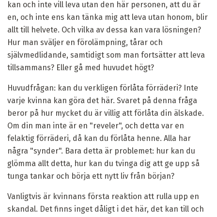
kan och inte vill leva utan den här personen, att du är
en, och inte ens kan tänka mig att leva utan honom, blir
allt till helvete. Och vilka av dessa kan vara lösningen?
Hur man sväljer en förolämpning, tårar och
självmedlidande, samtidigt som man fortsätter att leva
tillsammans? Eller gå med huvudet högt?
Huvudfrågan: kan du verkligen förlåta förräderi? Inte
varje kvinna kan göra det här. Svaret på denna fråga
beror på hur mycket du är villig att förlåta din älskade.
Om din man inte är en "reveler", och detta var en
felaktig förräderi, då kan du förlåta henne. Alla har
några "synder". Bara detta är problemet: hur kan du
glömma allt detta, hur kan du tvinga dig att ge upp så
tunga tankar och börja ett nytt liv från början?
Vanligtvis är kvinnans första reaktion att rulla upp en
skandal. Det finns inget dåligt i det här, det kan till och