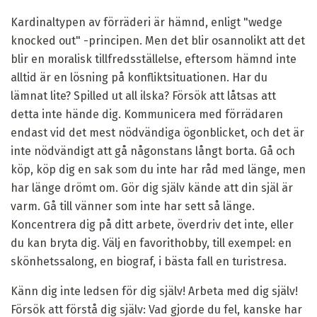
Kardinaltypen av förräderi är hämnd, enligt "wedge
knocked out" -principen. Men det blir osannolikt att det
blir en moralisk tillfredsställelse, eftersom hämnd inte
alltid är en lösning på konfliktsituationen. Har du
lämnat lite? Spilled ut all ilska? Försök att låtsas att
detta inte hände dig. Kommunicera med förrädaren
endast vid det mest nödvändiga ögonblicket, och det är
inte nödvändigt att gå någonstans långt borta. Gå och
köp, köp dig en sak som du inte har råd med länge, men
har länge drömt om. Gör dig själv kände att din själ är
varm. Gå till vänner som inte har sett så länge.
Koncentrera dig på ditt arbete, överdriv det inte, eller
du kan bryta dig. Välj en favorithobby, till exempel: en
skönhetssalong, en biograf, i bästa fall en turistresa.
Känn dig inte ledsen för dig själv! Arbeta med dig själv!
Försök att förstå dig själv: Vad gjorde du fel, kanske har