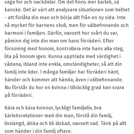
väga för och nackdelar. Om det finns mer kärlek, så
kanske. Det är värt att analysera situationen som helhet
- att förlåta din man och börja allt från en ny sida. Inte
så mycket för barnens skull, men för välbefinnande och
harmoni i familjen. Därför, oavsett hur svårt du var,
påminn dig inte din man om hans förräderi. Efter
försoning med honom, kontrollera inte hans alla steg,
lita på honom igen. Kunna uppträda med värdighet i
sådana, ibland inte enkla, omständigheter, så att din
familj inte lider. I många familjer har förräderi hänt,
händer och kommer att hända, även i välbefinnande.
Nu förstår du hur en kvinna i tillräcklig grad kan svara
på förräderi.
Kära och kära kvinnor, lyckligt familjeliv, bra
kärleksrelationer med din man, förstå din familj,
livslängd, älska och bli älskad, oavsett vad. Tänk på allt
som händer i din familj oftare.