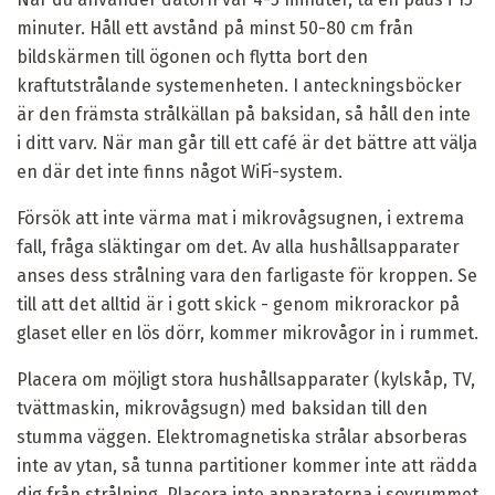
minuter. Håll ett avstånd på minst 50-80 cm från
bildskärmen till ögonen och flytta bort den
kraftutstrålande systemenheten. I anteckningsböcker
är den främsta strålkällan på baksidan, så håll den inte
i ditt varv. När man går till ett café är det bättre att välja
en där det inte finns något WiFi-system.
Försök att inte värma mat i mikrovågsugnen, i extrema
fall, fråga släktingar om det. Av alla hushållsapparater
anses dess strålning vara den farligaste för kroppen. Se
till att det alltid är i gott skick - genom mikrorackor på
glaset eller en lös dörr, kommer mikrovågor in i rummet.
Placera om möjligt stora hushållsapparater (kylskåp, TV,
tvättmaskin, mikrovågsugn) med baksidan till den
stumma väggen. Elektromagnetiska strålar absorberas
inte av ytan, så tunna partitioner kommer inte att rädda
dig från strålning. Placera inte apparaterna i sovrummet