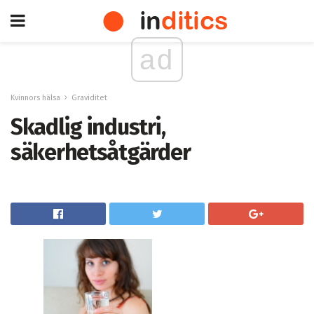
ad
Kvinnors hälsa
Graviditet
Skadlig industri,
säkerhetsåtgärder