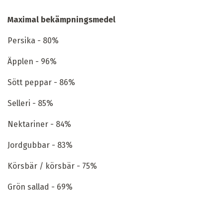
Maximal bekämpningsmedel
Persika - 80%
Äpplen - 96%
Sött peppar - 86%
Selleri - 85%
Nektariner - 84%
Jordgubbar - 83%
Körsbär / körsbär - 75%
Grön sallad - 69%