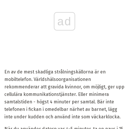
ad
En av de mest skadliga strålningskällorna är en
mobiltelefon. Världshälsoorganisationen
rekommenderar att gravida kvinnor, om möjligt, ger upp
cellulära kommunikationstjänster. Eller minimera
samtalstiden - högst 4 minuter per samtal. Bär inte
telefonen i fickan i omedelbar närhet av barnet, lägg
inte under kudden och använd inte som väckarklocka.
När du använder datorn var 4-5 minuter, ta en paus i 15