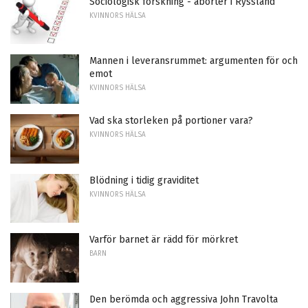
Sociologisk forskning - aborter i Ryssland
KVINNORS HÄLSA
Mannen i leveransrummet: argumenten för och
emot
KVINNORS HÄLSA
Vad ska storleken på portioner vara?
KVINNORS HÄLSA
Blödning i tidig graviditet
KVINNORS HÄLSA
Varför barnet är rädd för mörkret
BARN
Den berömda och aggressiva John Travolta