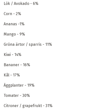
Lök / Avokado - 6%
Corn - 2%
Ananas -1%
Mango - 9%
Gröna ärtor / sparris - 11%
Kiwi - 14%
Bananer - 16%
Kål - 17%
Äggplanter - 19%
Tomater - 30%
Citroner / grapefrukt - 31%