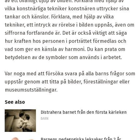
av ett ovanligt djup av bilden. Förklara med hjälp av
vilka konstnärliga tekniker konstnären uttrycker sina
tankar och känslor. Förklara, med hjälp av vilka
tekniker, ett intryck av rörelse i bilden uppnås, även om
siffrorna fortfarande är. Det är också viktigt att säga
hur kraften hos personen i porträttet förmedlas och
vad som ger en känsla av harmoni. Du kan prata om
betydelsen av de symboler som används i arbetet.
Var noga med att försöka svara på alla barns frågor som
uppstår genom att titta på bilder, föreställningar eller
museumsutställningar.
See also
Distrahera barnet från den första kärleken
BARN
Barnens pedagogiska leksaker från 2 år