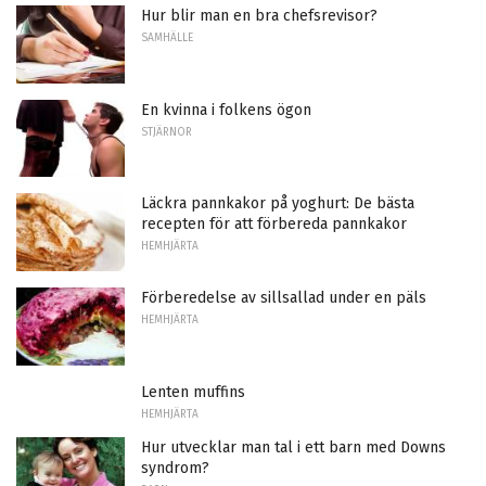
Hur blir man en bra chefsrevisor?
SAMHÄLLE
En kvinna i folkens ögon
STJÄRNOR
Läckra pannkakor på yoghurt: De bästa
recepten för att förbereda pannkakor
HEMHJÄRTA
Förberedelse av sillsallad under en päls
HEMHJÄRTA
Lenten muffins
HEMHJÄRTA
Hur utvecklar man tal i ett barn med Downs
syndrom?