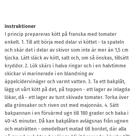
instruktioner
I princip prepareras kött på franska med tomater
enkelt. 1. Till att börja med delar vi köttet - ta spateln
och skär det i delar av skivor som inte är mer än 1,5 cm
tjocka. Lätt släck av kött, salt och, om så önskas, tillsätt
kryddor. 2. Lök skärs i halva ringar och i en halvtimme
skickar vi marinerade i en blandning av
äppelcidervinäger och varmt vatten. 3. Ta ett bakplåt,
lägg ut vårt kött på det, på toppen - ett lager av inlagda
lökar, då - ett lager av tunt skivade tomater. Torka över
alla grönsaker och riven ost med majonnäs. 4. Sätt
bakpannan i en förvärmd ugn till 180 grader och baka i
40-45 minuter. Då kan bakplåten avlägsnas från ugnen
och maträtten - omedelbart matad till bordet, där alla