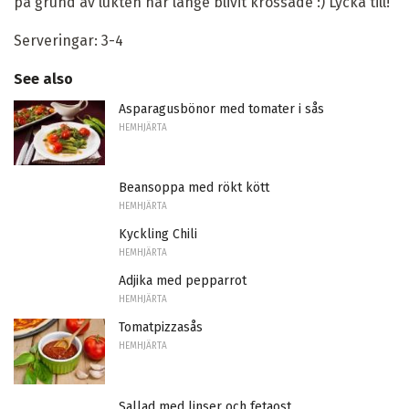
på grund av lukten har länge blivit krossade :) Lycka till!
Serveringar: 3-4
See also
Asparagusbönor med tomater i sås
HEMHJÄRTA
Beansoppa med rökt kött
HEMHJÄRTA
Kyckling Chili
HEMHJÄRTA
Adjika med pepparrot
HEMHJÄRTA
Tomatpizzasås
HEMHJÄRTA
Sallad med linser och fetaost