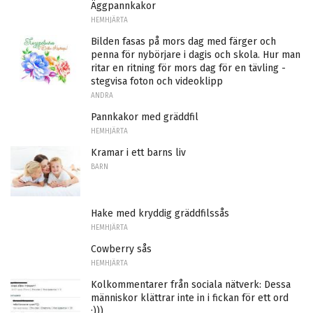
Äggpannkakor
HEMHJÄRTA
Bilden fasas på mors dag med färger och
penna för nybörjare i dagis och skola. Hur man
ritar en ritning för mors dag för en tävling -
stegvisa foton och videoklipp
ANDRA
Pannkakor med gräddfil
HEMHJÄRTA
Kramar i ett barns liv
BARN
Hake med kryddig gräddfilssås
HEMHJÄRTA
Cowberry sås
HEMHJÄRTA
Kolkommentarer från sociala nätverk: Dessa
människor klättrar inte in i fickan för ett ord
:)))