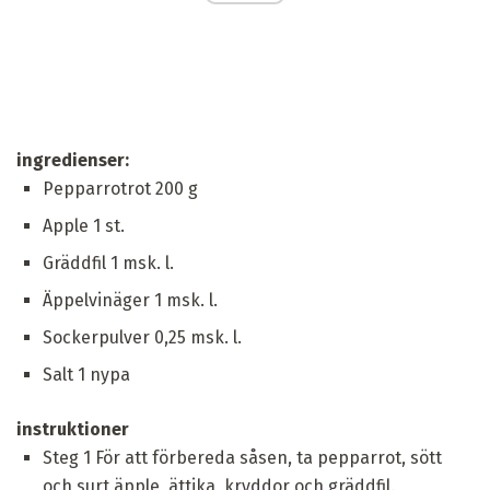
ingredienser:
Pepparrotrot 200 g
Apple 1 st.
Gräddfil 1 msk. l.
Äppelvinäger 1 msk. l.
Sockerpulver 0,25 msk. l.
Salt 1 nypa
instruktioner
Steg 1 För att förbereda såsen, ta pepparrot, sött
och surt äpple, ättika, kryddor och gräddfil.