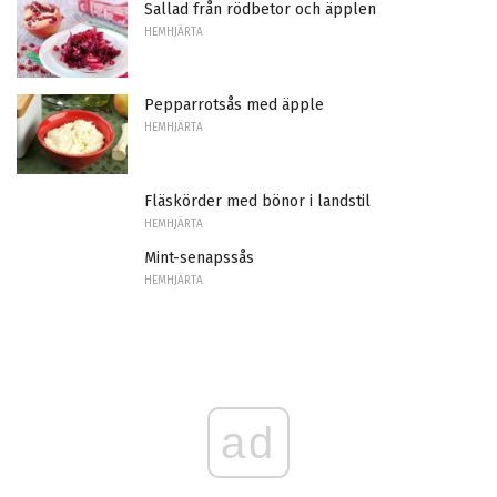
Sallad från rödbetor och äpplen
HEMHJÄRTA
Pepparrotsås med äpple
HEMHJÄRTA
Fläskörder med bönor i landstil
HEMHJÄRTA
Mint-senapssås
HEMHJÄRTA
ad