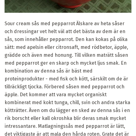
Sour cream sås med pepparrot Älskare av heta såser
och dressingar vet helt väl att det bästa av dem är en
sås, som innehåller pepparrot. Den kan kokas på olika
sätt: med apelsin eller citronsaft, med rödbetor, äpple,
grädde och även med honung. Till vilken maträtt såsen
med pepparrot ger en skarp och mycket ljus smak. En
kombination av denna sås är bäst med
proteinprodukter - med fisk och kött, särskilt om de är
tillräckligt tjocka. Förbered såsen med pepparrot och
äpple. Det kommer att vara mycket organiskt
kombinerat med kokt tunga, chill, svin och andra starka
kötträtter. Även om du lägger en sked av denna sås i en
rik borscht eller kall okroshka blir deras smak mycket
intressantare. Matlagningssås med pepparrot är lätt,
det viktigaste är att mala den hårda roten. Grate det är