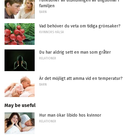
Funktioner av utbildningen av ungdomar i
familjen
BARN
Vad behöver du veta om tidiga grönsaker?
KVINNORS HÄLSA
Du har aldrig sett en man som gråter
RELATIONER
Är det möjligt att amma vid en temperatur?
BARN
May be useful
Hur man ökar libido hos kvinnor
RELATIONER