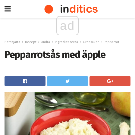
ad
Hemhjärta
Recept
Andra
Ingredienserna
Grönsaker
Pepparrot
Pepparrotsås med äpple