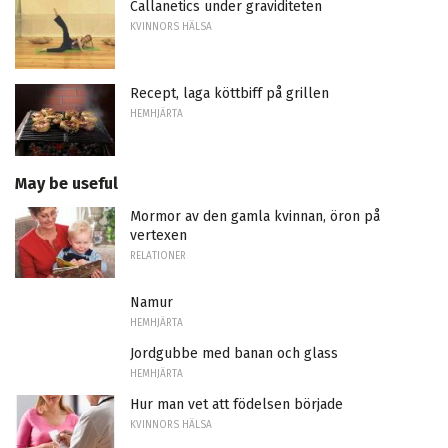
Callanetics under graviditeten
KVINNORS HÄLSA
Recept, laga köttbiff på grillen
HEMHJÄRTA
May be useful
Mormor av den gamla kvinnan, öron på
vertexen
RELATIONER
Namur
HEMHJÄRTA
Jordgubbe med banan och glass
HEMHJÄRTA
Hur man vet att födelsen började
KVINNORS HÄLSA