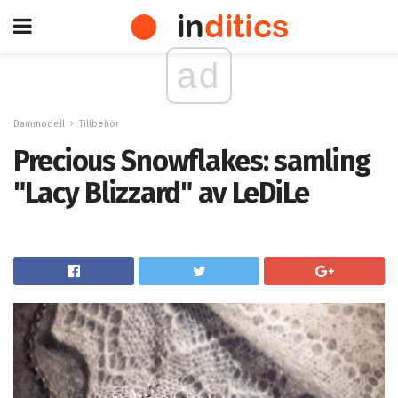
ad
Dammodell
Tillbehör
Precious Snowflakes: samling
"Lacy Blizzard" av LeDiLe