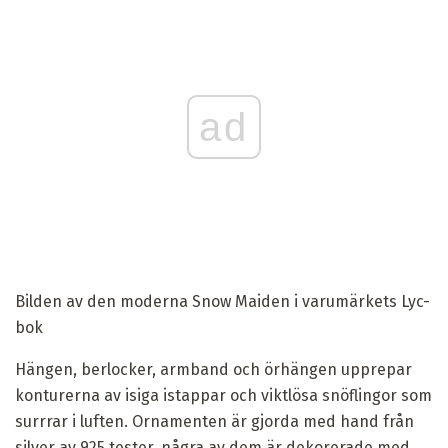
ad
Bilden av den moderna Snow Maiden i varumärkets Lyc-
bok
Hängen, berlocker, armband och örhängen upprepar
konturerna av isiga istappar och viktlösa snöflingor som
surrrar i luften. Ornamenten är gjorda med hand från
silver av 925 tester, några av dem är dekorerade med