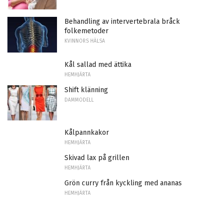
Behandling av intervertebrala bråck
folkemetoder
KVINNORS HÄLSA
Kål sallad med ättika
HEMHJÄRTA
Shift klänning
DAMMODELL
Kålpannkakor
HEMHJÄRTA
Skivad lax på grillen
HEMHJÄRTA
Grön curry från kyckling med ananas
HEMHJÄRTA