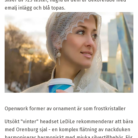
emalj inlägg och blå topas.
Openwork former av ornament är som frostkristaller
Utsökt "vinter" headset LeDiLe rekommenderar att bära
med Orenburg sjal - en komplex flätning av nackduken
harmoniserar harmoniskt med mjuka silvertillbehör. För