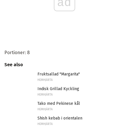
ad
Portioner: 8
See also
Fruktsallad "Margarita"
HEMHJÄRTA
Indisk Grillad Kyckling
HEMHJÄRTA
Tako med Pekinese kål
HEMHJÄRTA
Shish kebab i orientalen
HEMHJÄRTA