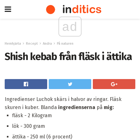
ad
Hemhjärta
Recept
Andra
På naturen
Shish kebab från fläsk i ättika
Ingredienser Luchok skärs i halvor av ringar. Fläsk
skuren i kuber. Blanda
ingredienserna
på
mig:
fläsk - 2 Kilogram
lök - 300 gram
ättika - 250 ml (6 procent)