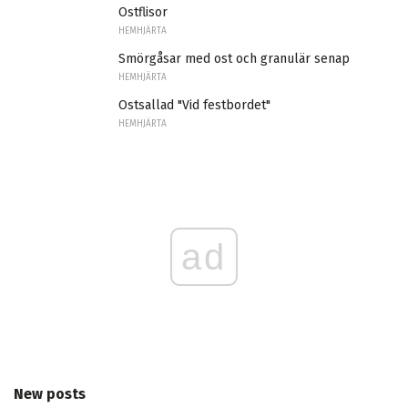
Ostflisor
HEMHJÄRTA
Smörgåsar med ost och granulär senap
HEMHJÄRTA
Ostsallad "Vid festbordet"
HEMHJÄRTA
ad
New posts