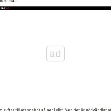
ndre mat.
ad
syftar till att snabbt gå ner i vikt. Men det är nödvändigt att