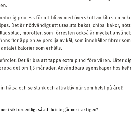
en.
aturlig process för att bli av med överskott av kilo som ack
as. Det är nödvändigt att utesluta bakat, chips, kakor, nötte
lladsblad, morötter, som förresten också är mycket användb
 finns fler äpplen av persilja av kål, som innehåller fibrer s
 antalet kalorier som erhålls.
firdiet. Det är bra att tappa extra pund före våren. Låter dig
upprepa det om 1,5 månader. Användbara egenskaper hos kefi
in hälsa och se slank och attraktiv när som helst på året!
er i vikt ordentligt så att du inte går ner i vikt igen?