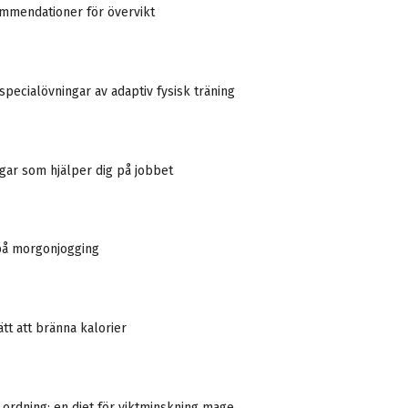
ommendationer för övervikt
pecialövningar av adaptiv fysisk träning
gar som hjälper dig på jobbet
 på morgonjogging
ätt att bränna kalorier
 ordning: en diet för viktminskning mage