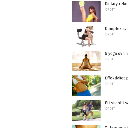
Dietary rek
IDROTT
Komplex av s
IDROTT
6 yoga övnin
IDROTT
Effektivitet
IDROTT
Ett snabbt s
IDROTT
Ta kroppen i