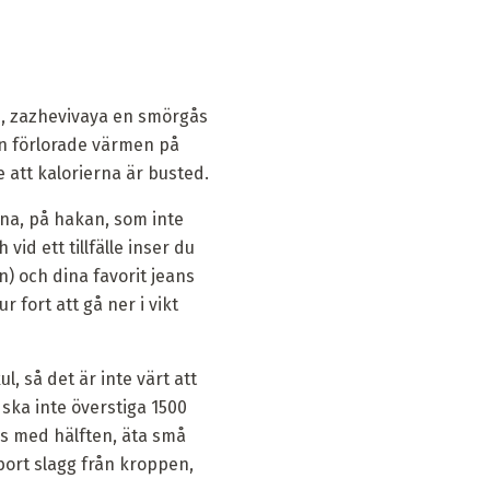
te, zazhevivaya en smörgås
en förlorade värmen på
 att kalorierna är busted.
na, på hakan, som inte
h vid ett tillfälle inser du
n) och dina favorit jeans
 fort att gå ner i vikt
l, så det är inte värt att
t ska inte överstiga 1500
s med hälften, äta små
a bort slagg från kroppen,