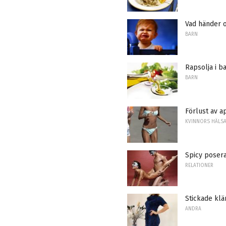
Vad händer 
BARN
Rapsolja i b
BARN
Förlust av a
KVINNORS HÄLS
Spicy posera
RELATIONER
Stickade klä
ANDRA