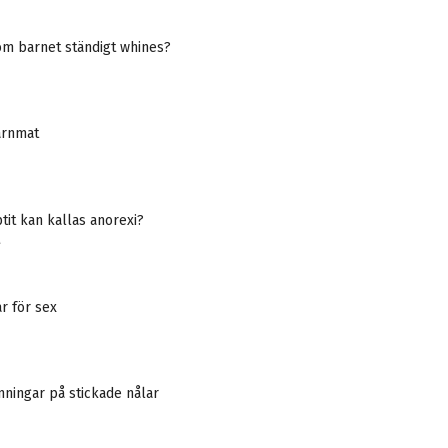
om barnet ständigt whines?
arnmat
ptit kan kallas anorexi?
A
r för sex
nningar på stickade nålar