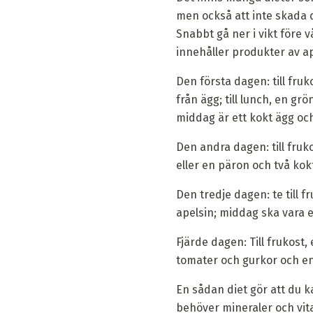
men också att inte skada d
Snabbt gå ner i vikt före v
innehåller produkter av a
Den första dagen: till fruk
från ägg; till lunch, en gr
middag är ett kokt ägg och 
Den andra dagen: till fruko
eller en päron och två kokt
Den tredje dagen: te till 
apelsin; middag ska vara et
Fjärde dagen: Till frukost
tomater och gurkor och en 
En sådan diet gör att du k
behöver mineraler och vitam