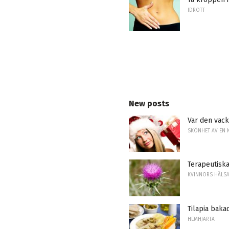
IDROTT
New posts
Var den vack
SKÖNHET AV EN 
Terapeutiska
KVINNORS HÄLS
Tilapia baka
HEMHJÄRTA