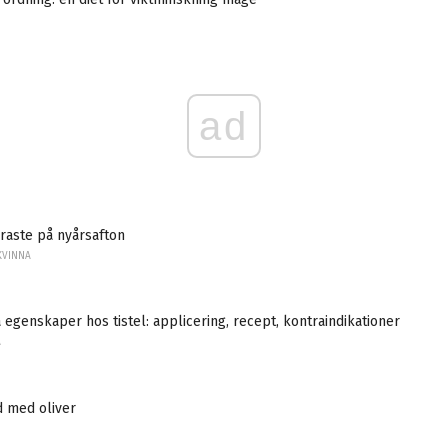
ad
raste på nyårsafton
KVINNA
 egenskaper hos tistel: applicering, recept, kontraindikationer
A
d med oliver