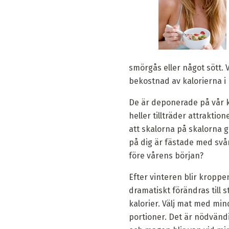
smörgås eller något sött.
bekostnad av kalorierna i
De är deponerade på vår k
heller tillträder attraktione
att skalorna på skalorna g
på dig är fästade med svår
före vårens början?
Efter vinteren blir kroppen
dramatiskt förändras till s
kalorier. Välj mat med m
portioner. Det är nödvändig