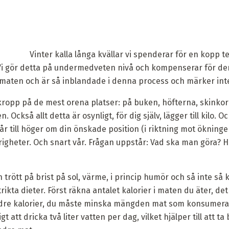
Vinter kalla långa kvällar vi spenderar för en kopp 
 Vi gör detta på undermedveten nivå och kompenserar för d
 maten och är så inblandade i denna process och märker inte
ropp på de mest orena platser: på buken, höfterna, skinkor
n. Också allt detta är osynligt, för dig själv, lägger till kilo. Oc
år till höger om din önskade position (i riktning mot ökninge
igheter. Och snart vår. Frågan uppstår: Vad ska man göra? Hur
 trött på brist på sol, värme, i princip humör och så inte så ku
trikta dieter. Först räkna antalet kalorier i maten du äter, de
indre kalorier, du måste minska mängden mat som konsumera
t att dricka två liter vatten per dag, vilket hjälper till att t