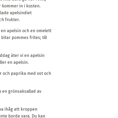
r kommer in i kosten.
llade apelsindiet
h frukter.
er en apelsin och en omelett
bitar pommes frites; till
middag äter vi en apelsin
ller en apelsin.
kor och paprika med ost och
ta en grönsaksallad av
ma ihåg att kroppen
t inte borde vara. Du kan