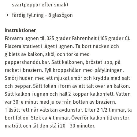
svartpeppar efter smak)
färdig fyllning - 8 glasögon
instruktioner
Förvärm ugnen till 325 grader Fahrenheit (165 grader C).
Placera stativet i läget i ugnen. Ta bort nacken och
giblets av kalkon, skölj och torka med
pappershanddukar. Sätt kalkonen, bröstet upp, på
racket i braziern. Fyll kroppshålan med påfyllningen.
Smörj huden med ett mjukat smör och krydda med salt
och peppar. Sätt folien i form av ett tält över en kalkon.
Sätt kalkon i ugnen och häll 2 koppar kalkonfett. Vatten
var 30: e minut med juice från botten av braziern.
Tillsätt fett när vätskan avdunstar. Efter 2 1/2 timmar, ta
bort folien. Stek ca 4 timmar. Överför kalkon till en stor
maträtt och låt den stå i 20 - 30 minuter.