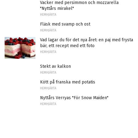
Vacker med persimmon och mozzarella
"Nyttårs mirakel"
HEMHJÄRTA
Fläsk med svamp och ost
HEMHJÄRTA
Vad lagar du för det nya året: en paj med frysta
bär, ett recept med ett foto
HEMHJÄRTA
Stekt av kalkon
HEMHJÄRTA
Kött på franska med potatis
HEMHJÄRTA
Nyttårs Verryas "För Snow Maiden"
HEMHJÄRTA