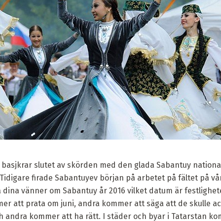
ch basjkrar slutet av skörden med den glada Sabantuy nation
Tidigare firade Sabantuyev början på arbetet på fältet på vår
råga dina vänner om Sabantuy år 2016 vilket datum är festligh
er att prata om juni, andra kommer att säga att de skulle acce
ch andra kommer att ha rätt. I städer och byar i Tatarstan ko