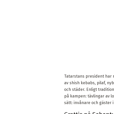
Tatarstans president har r
av shish kebabs, pilaf, ny
och städer. Enligt traditi
på kampen: tävlingar av l
sätt: invånare och gäster 