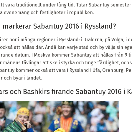
t vara traditionellt under lång tid. Tatar Sabantuy semester
iga evenemang och festligheter i republiken.
 markerar Sabantuy 2016 i Ryssland?
rer bor i många regioner i Ryssland: i Uralerna, på Volga, i 
kså att hållas där. Ändå kan varje stad och by välja sin egen
t firande datum. I Moskva kommer Sabantuy att hållas från 9 till
mänens tävlingar att ske i styrka och fingerfärdighet, och
antuy kommer också att vara i Ryssland i Ufa, Orenburg, P
 och byar i landet.
ars och Bashkirs firande Sabantuy 2016 i 