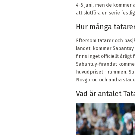
4-5 juni, men de kommer at
att slutföra en serie festl
Hur många tatarer
Eftersom tatarer och basjä
landet, kommer Sabantuy oc
finns inget officiellt årlig
Sabantuy-firandet kommer 
huvudpriset - rammen. Sab
Novgorod och andra städer
Vad är antalet Tat