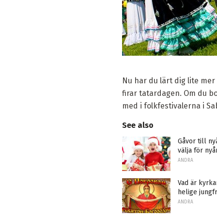
Nu har du lärt dig lite me
firar tatardagen. Om du bor
med i folkfestivalerna i S
See also
Gåvor till ny
välja för nyå
ANDRA
Vad är kyrka
helige jungf
ANDRA