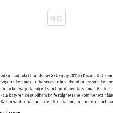
ad
edan meddelat firandet av Sabantuy 20116 i Kazan. Det komme
bryggt te kommer att bäras över huvudstaden i republiken oc
onen täcker varje familj ett stort bord med färsk mat. Gästern
okala batyrer. Republikanska festligheterna kommer att hålla
i Kazan väntar på konserter, föreställningar, moderna och na