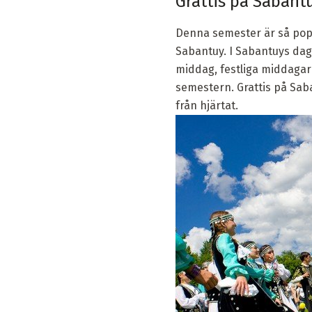
Grattis på Sabantu
Denna semester är så popul
Sabantuy. I Sabantuys daga
middag, festliga middagar 
semestern. Grattis på Saba
från hjärtat.