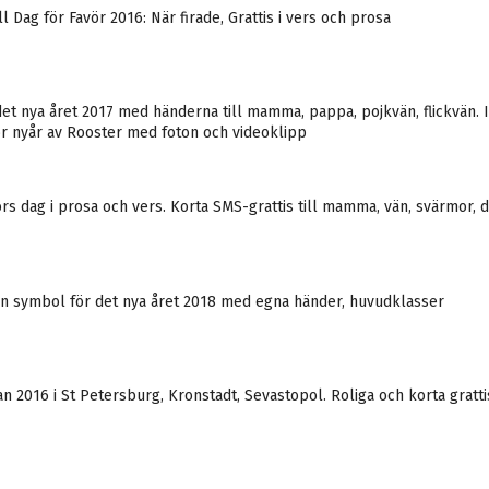
l Dag för Favör 2016: När firade, Grattis i vers och prosa
 det nya året 2017 med händerna till mamma, pappa, pojkvän, flickvän. 
r nyår av Rooster med foton och videoklipp
 dag i prosa och vers. Korta SMS-grattis till mamma, vän, svärmor, d
en symbol för det nya året 2018 med egna händer, huvudklasser
tan 2016 i St Petersburg, Kronstadt, Sevastopol. Roliga och korta gratt