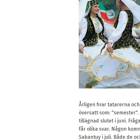
Årligen firar tatarerna o
översatt som: "semester". 
tillägnad slutet i juni. F
får olika svar. Någon komm
Sabantuy i juli. Både de o