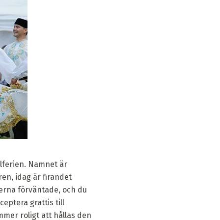
alferien. Namnet är
en, idag är firandet
eterna förväntade, och du
ptera grattis till
mmer roligt att hållas den