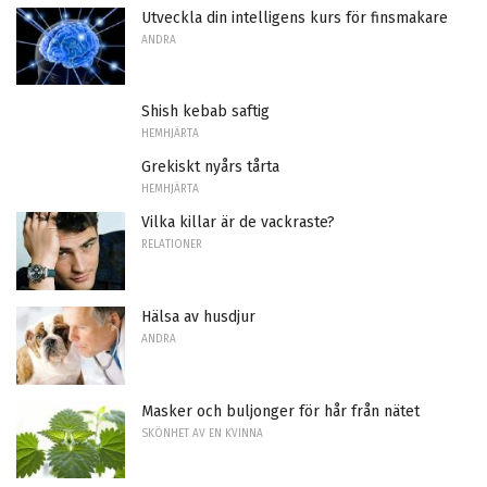
Utveckla din intelligens kurs för finsmakare
ANDRA
Shish kebab saftig
HEMHJÄRTA
Grekiskt nyårs tårta
HEMHJÄRTA
Vilka killar är de vackraste?
RELATIONER
Hälsa av husdjur
ANDRA
Masker och buljonger för hår från nätet
SKÖNHET AV EN KVINNA