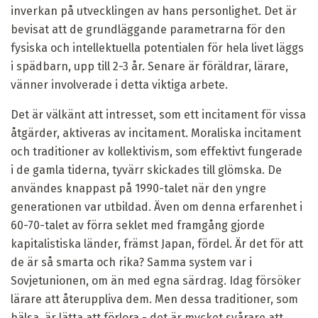
inverkan på utvecklingen av hans personlighet. Det är
bevisat att de grundläggande parametrarna för den
fysiska och intellektuella potentialen för hela livet läggs
i spädbarn, upp till 2-3 år. Senare är föräldrar, lärare,
vänner involverade i detta viktiga arbete.
Det är välkänt att intresset, som ett incitament för vissa
åtgärder, aktiveras av incitament. Moraliska incitament
och traditioner av kollektivism, som effektivt fungerade
i de gamla tiderna, tyvärr skickades till glömska. De
användes knappast på 1990-talet när den yngre
generationen var utbildad. Även om denna erfarenhet i
60-70-talet av förra seklet med framgång gjorde
kapitalistiska länder, främst Japan, fördel. Är det för att
de är så smarta och rika? Samma system var i
Sovjetunionen, om än med egna särdrag. Idag försöker
lärare att återuppliva dem. Men dessa traditioner, som
hälsa, är lätta att förlora - det är mycket svårare att