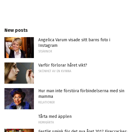
New posts
Angelica Varum visade sitt barns foto i
Instagram
STJÄRNOR
Varför förlorar håret vikt?
SKÖNHET AV EN KVINNA
Hur man inte förstöra förbindelserna med sin
mamma
RELATIONER
Tårta med äpplen
HEMHJÄRTA
Festlig smink för det nya året 2017 Firecracker: