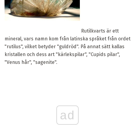
Rutilkvarts är ett
mineral, vars namn kom från latinska språket från ordet
"rutilus", vilket betyder "guldröd". På annat sätt kallas
kristallen och dess art "kärlekspilar", "Cupids pilar",
"Venus hår", "sagenite".
ad