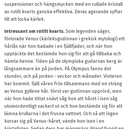
suspensioner och hängsmycken med en rullade kristall
av rutilt kvarts ganska effektiva. Deras agerande syftar
till att locka kärlek.
Intressant om rutilt kvarts.
Som legenden säger,
förlorade Venus (kärleksgudinnan i grekisk mytologi) ett
hårlås när hon badade i en fjällfjäder, och när hon
upptäckte det bestämde hon sig för att gå tillbaka och
hämta henne. Tiden på de olympiska gudarnas berg är
långsammare än på jorden. På Olympus fanns det
stunder, och på jorden - veckor och månader. Vinteren
har kommit. Fjäll våren frös tillsammans med en sträng
av Venus gyllene hår. Först var gudinnan upprörd, men
när hon hade tittat snävt såg hon att håret i isen såg
utomordentligt vackert ut och hon bestämde sig för att
lämna krullarna i det frusna vattnet. Och så att ingen
korsar sig på Venus-håret, vände hon isen i en
kristallsten. Sedan dess har människor ibland funnit en