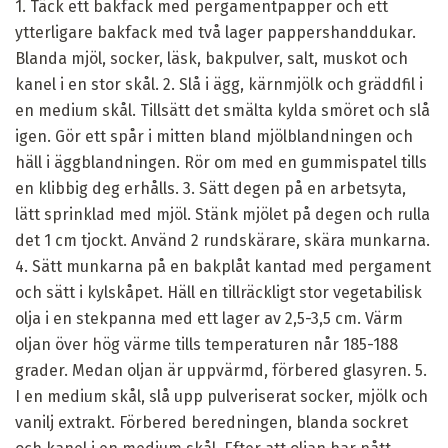
1. Täck ett bakfack med pergamentpapper och ett
ytterligare bakfack med två lager pappershanddukar.
Blanda mjöl, socker, läsk, bakpulver, salt, muskot och
kanel i en stor skål. 2. Slå i ägg, kärnmjölk och gräddfil i
en medium skål. Tillsätt det smälta kylda smöret och slå
igen. Gör ett spår i mitten bland mjölblandningen och
häll i äggblandningen. Rör om med en gummispatel tills
en klibbig deg erhålls. 3. Sätt degen på en arbetsyta,
lätt sprinklad med mjöl. Stänk mjölet på degen och rulla
det 1 cm tjockt. Använd 2 rundskärare, skära munkarna.
4. Sätt munkarna på en bakplåt kantad med pergament
och sätt i kylskåpet. Häll en tillräckligt stor vegetabilisk
olja i en stekpanna med ett lager av 2,5-3,5 cm. Värm
oljan över hög värme tills temperaturen når 185-188
grader. Medan oljan är uppvärmd, förbered glasyren. 5.
I en medium skål, slå upp pulveriserat socker, mjölk och
vanilj extrakt. Förbered beredningen, blanda sockret