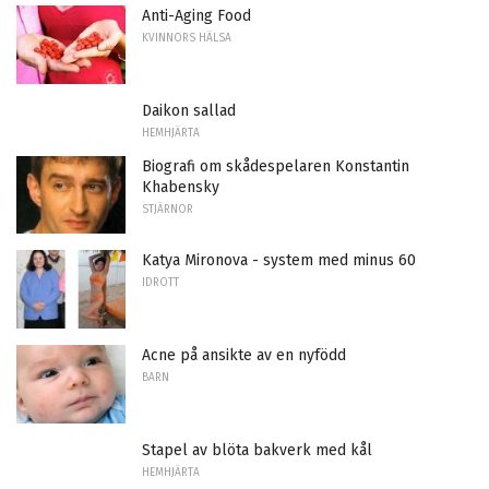
Anti-Aging Food
KVINNORS HÄLSA
Daikon sallad
HEMHJÄRTA
Biografi om skådespelaren Konstantin
Khabensky
STJÄRNOR
Katya Mironova - system med minus 60
IDROTT
Acne på ansikte av en nyfödd
BARN
Stapel av blöta bakverk med kål
HEMHJÄRTA