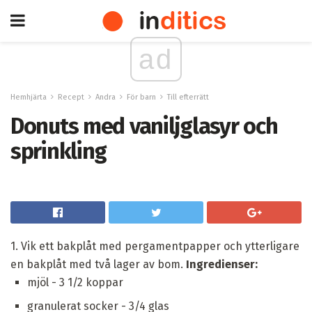
ad
Hemhjärta
Recept
Andra
För barn
Till efterrätt
Donuts med vaniljglasyr och
sprinkling
1. Vik ett bakplåt med pergamentpapper och ytterligare
en bakplåt med två lager av bom.
Ingredienser:
mjöl - 3 1/2 koppar
granulerat socker - 3/4 glas