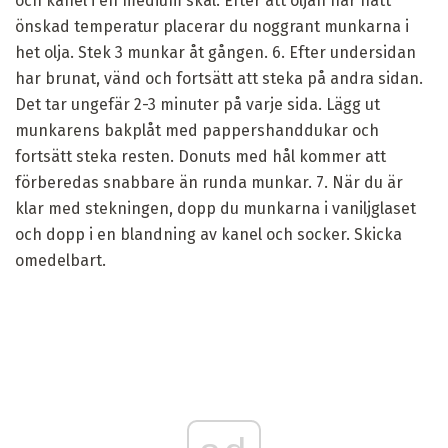
och kanel i en medium skål. Efter att oljan har nått
önskad temperatur placerar du noggrant munkarna i
het olja. Stek 3 munkar åt gången. 6. Efter undersidan
har brunat, vänd och fortsätt att steka på andra sidan.
Det tar ungefär 2-3 minuter på varje sida. Lägg ut
munkarens bakplåt med pappershanddukar och
fortsätt steka resten. Donuts med hål kommer att
förberedas snabbare än runda munkar. 7. När du är
klar med stekningen, dopp du munkarna i vaniljglaset
och dopp i en blandning av kanel och socker. Skicka
omedelbart.