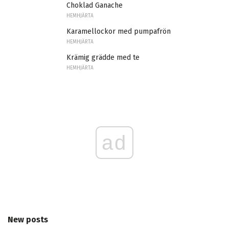
Choklad Ganache
HEMHJÄRTA
Karamellockor med pumpafrön
HEMHJÄRTA
Krämig grädde med te
HEMHJÄRTA
ad
New posts