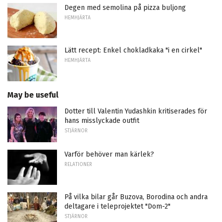
Degen med semolina på pizza buljong
HEMHJÄRTA
Lätt recept: Enkel chokladkaka "i en cirkel"
HEMHJÄRTA
May be useful
Dotter till Valentin Yudashkin kritiserades för
hans misslyckade outfit
STJÄRNOR
Varför behöver man kärlek?
RELATIONER
På vilka bilar går Buzova, Borodina och andra
deltagare i teleprojektet "Dom-2"
STJÄRNOR