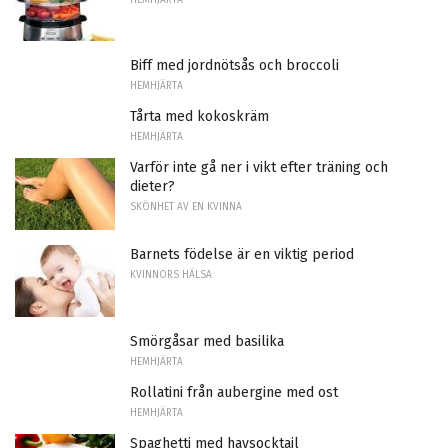
Biff med jordnötsås och broccoli
HEMHJÄRTA
Tårta med kokoskräm
HEMHJÄRTA
Varför inte gå ner i vikt efter träning och
dieter?
SKÖNHET AV EN KVINNA
Barnets födelse är en viktig period
KVINNORS HÄLSA
Smörgåsar med basilika
HEMHJÄRTA
Rollatini från aubergine med ost
HEMHJÄRTA
Spaghetti med havsocktail