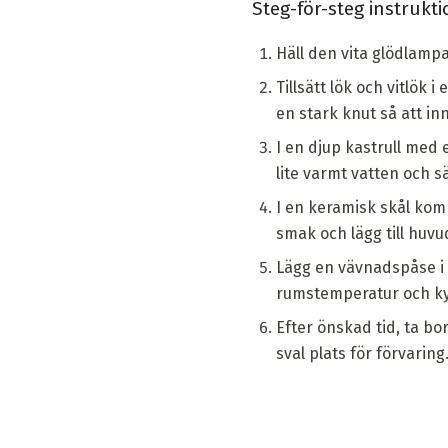
Steg-för-steg instrukti
Häll den vita glödlampa
Tillsätt lök och vitlök 
en stark knut så att inn
I en djup kastrull med 
lite varmt vatten och 
I en keramisk skål komb
smak och lägg till huvu
Lägg en vävnadspåse i e
rumstemperatur och kyl
Efter önskad tid, ta bo
sval plats för förvaring