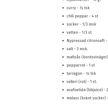
curry - ½ tsk
chili peppar - 4 st
socker - 1/3 msk
vatten - 1/3 st
Nypressad citronsaft -
salt - 3 msk.
maltsås (bordsvinäger)
pepparrot - 1 st
tarragon - ½ tsk
selleri (rot) - 1 st.
asafoetida (lökjuice) - 
melass (bränt socker) 