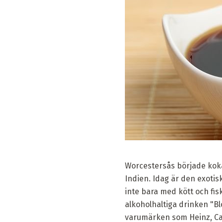
Worcestersås började kokas
Indien. Idag är den exoti
inte bara med kött och fis
alkoholhaltiga drinken "B
varumärken som Heinz, Ca