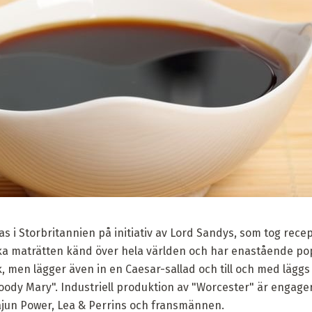
 i Storbritannien på initiativ av Lord Sandys, som tog recepte
ska maträtten känd över hela världen och har enastående pop
k, men lägger även in en Caesar-sallad och till och med läggs 
loody Mary". Industriell produktion av "Worcester" är engag
jun Power, Lea & Perrins och fransmännen.