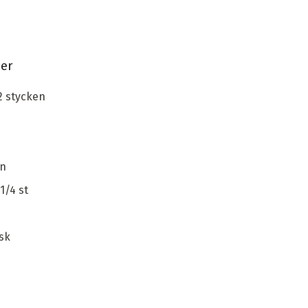
ser
 2 stycken
en
1/4 st
sk