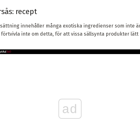
sås: recept
tning innehåller många exotiska ingredienser som inte är l
örtvivla inte om detta, för att vissa sällsynta produkter lä
ad