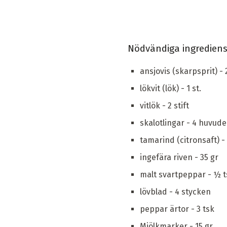
Nödvändiga ingredien
ansjovis (skarpsprit) -
lökvit (lök) - 1 st.
vitlök - 2 stift
skalotlingar - 4 huvud
tamarind (citronsaft) - 
ingefära riven - 35 gr
malt svartpeppar - ½ t
lövblad - 4 stycken
peppar ärtor - 3 tsk
Mjölkmarker - 15 gr