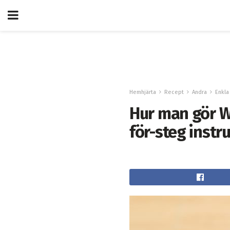
Hemhjärta
Recept
Andra
Enkla
Hur man gör W
för-steg instr