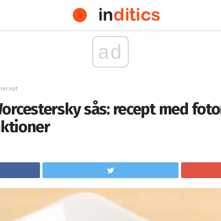
ad
 recept
orcestersky sås: recept med foto
uktioner