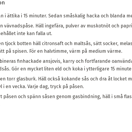
on
n i ättika i 15 minuter. Sedan småskalig hacka och blanda me
i en vävnadspåse. Häll ingefära, pulver av muskotnöt och paprika
ehållet inte kan falla ut.
en tjock botten häll citronsaft och maltsås, sätt socker, melas
sätt på spisen. För en halvtimme, värm på medium värme.
ineras finhackade ansjovis, karry och fortfarande oanvända i
dsås. Gör en mycket liten eld och koka i ytterligare 15 minute
n torr glasburk. Häll också kokande sås och dra åt locket myc
 i en vecka. Varje dag, tryck på påsen.
rt påsen och spänn såsen genom gasbindning, häll i små flask
.