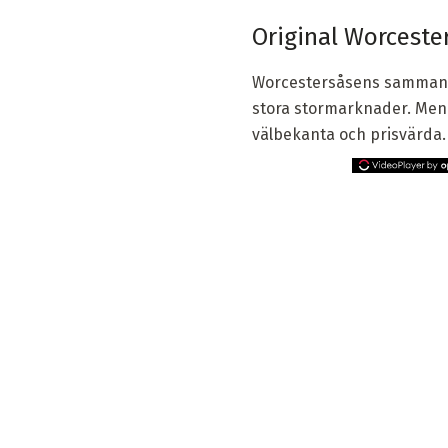
Original Worcester
Worcestersåsens sammansät
stora stormarknader. Men f
välbekanta och prisvärda.