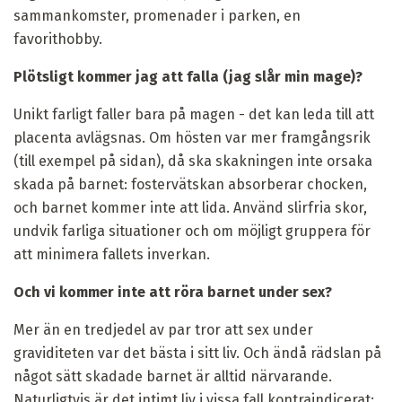
sammankomster, promenader i parken, en
favorithobby.
Plötsligt kommer jag att falla (jag slår min mage)?
Unikt farligt faller bara på magen - det kan leda till att
placenta avlägsnas. Om hösten var mer framgångsrik
(till exempel på sidan), då ska skakningen inte orsaka
skada på barnet: fostervätskan absorberar chocken,
och barnet kommer inte att lida. Använd slirfria skor,
undvik farliga situationer och om möjligt gruppera för
att minimera fallets inverkan.
Och vi kommer inte att röra barnet under sex?
Mer än en tredjedel av par tror att sex under
graviditeten var det bästa i sitt liv. Och ändå rädslan på
något sätt skadade barnet är alltid närvarande.
Naturligtvis är det intimt liv i vissa fall kontraindicerat: