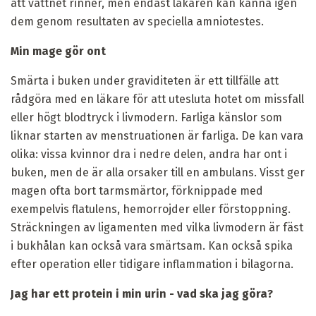
att vattnet rinner, men endast läkaren kan känna igen
dem genom resultaten av speciella amniotestes.
Min mage gör ont
Smärta i buken under graviditeten är ett tillfälle att
rådgöra med en läkare för att utesluta hotet om missfall
eller högt blodtryck i livmodern. Farliga känslor som
liknar starten av menstruationen är farliga. De kan vara
olika: vissa kvinnor dra i nedre delen, andra har ont i
buken, men de är alla orsaker till en ambulans. Visst ger
magen ofta bort tarmsmärtor, förknippade med
exempelvis flatulens, hemorrojder eller förstoppning.
Sträckningen av ligamenten med vilka livmodern är fäst
i bukhålan kan också vara smärtsam. Kan också spika
efter operation eller tidigare inflammation i bilagorna.
Jag har ett protein i min urin - vad ska jag göra?