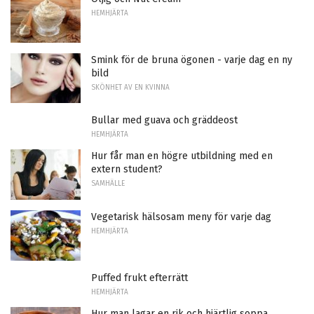
HEMHJÄRTA
Smink för de bruna ögonen - varje dag en ny
bild
SKÖNHET AV EN KVINNA
Bullar med guava och gräddeost
HEMHJÄRTA
Hur får man en högre utbildning med en
extern student?
SAMHÄLLE
Vegetarisk hälsosam meny för varje dag
HEMHJÄRTA
Puffed frukt efterrätt
HEMHJÄRTA
Hur man lagar en rik och hjärtlig soppa