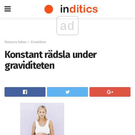
ad
Kvinnors hälsa
Graviditet
Konstant rädsla under
graviditeten