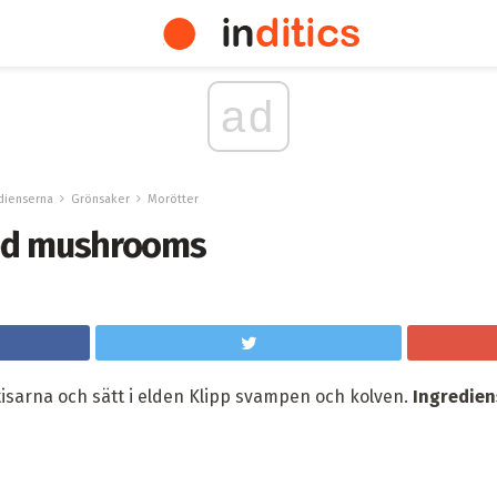
ad
dienserna
Grönsaker
Morötter
ed mushrooms
tatisarna och sätt i elden Klipp svampen och kolven.
Ingredien