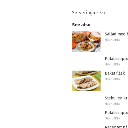
Serveringar: 5-7
See also
Sallad med 
HEMHJÄRTA
Potatissopp
HEMHJÄRTA
Bakat fläsk
HEMHJÄRTA
Stekt i en 
HEMHJÄRTA
Potatissopp
HEMHJÄRTA
Receptet på