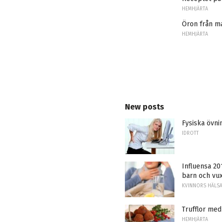
HEMHJÄRTA
Öron från ma
HEMHJÄRTA
New posts
Fysiska övnin
IDROTT
Influensa 20
barn och vu
KVINNORS HÄLS
Trufflor m
HEMHJÄRTA