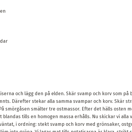
ken
edar
tatiserna och lägg den på elden. Skär svamp och korv som på b
nts. Därefter stekar alla samma svampar och korv. Skär st
 På smörgåsen smälter tre ostmassor. Efter det hälls osten
 blandas tills en homogen massa erhålls. Nu skickar vi alla v
äntat, i ordning: stekt svamp och korv med grönsaker, ostgruv
m inte gröna. Vi lagar mat tills potatisarna är klara, strikt s