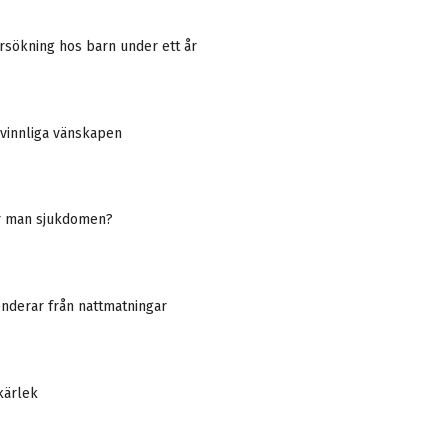
rsökning hos barn under ett år
kvinnliga vänskapen
r man sjukdomen?
nderar från nattmatningar
 kärlek