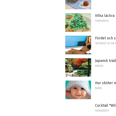
Vilka läckra
HEMHJÄRTA
Fördel och s
SKÖNHET AV EN 
Japansk trä
ANDRA
Hur sköter m
BARN
Cocktail "Wi
HEMHJÄRTA