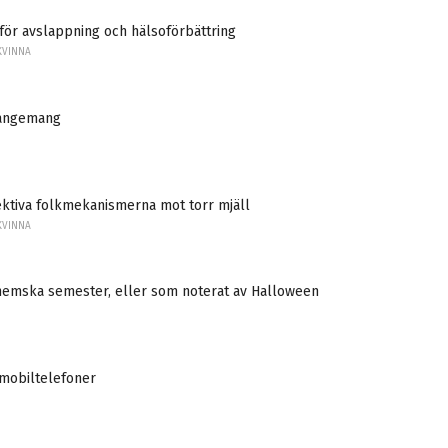
ör avslappning och hälsoförbättring
KVINNA
angemang
ektiva folkmekanismerna mot torr mjäll
KVINNA
hemska semester, eller som noterat av Halloween
 mobiltelefoner