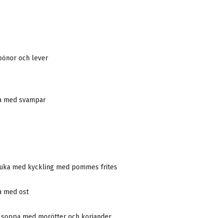
bönor och lever
a med svampar
kruka med kyckling med pommes frites
a med ost
 soppa med morötter och koriander