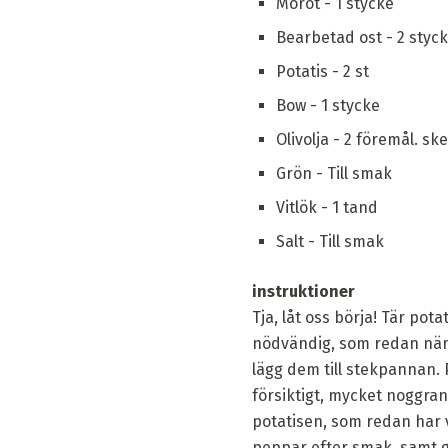
Morot - 1 stycke
Bearbetad ost - 2 styc
Potatis - 2 st
Bow - 1 stycke
Olivolja - 2 föremål. sk
Grön - Till smak
Vitlök - 1 tand
Salt - Till smak
instruktioner
Tja, låt oss börja! Tär po
nödvändig, som redan näm
lägg dem till stekpannan.
försiktigt, mycket noggrant
potatisen, som redan har v
peppar efter smak, samt glö