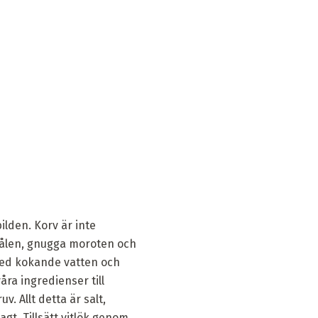
ilden. Korv är inte
rålen, gnugga moroten och
 med kokande vatten och
åra ingredienser till
. Allt detta är salt,
agt. Tillsätt vitlök genom