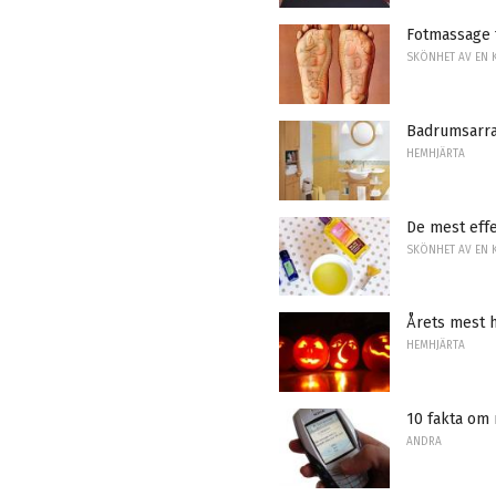
Fotmassage f
SKÖNHET AV EN 
Badrumsarr
HEMHJÄRTA
De mest eff
SKÖNHET AV EN 
Årets mest 
HEMHJÄRTA
10 fakta om
ANDRA