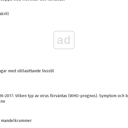
krill
ad
gar med stillasittande livsstil
16-2017: Vilken typ av virus förväntas (WHO-prognos). Symptom och b
xna
A
ed mandelkrummer