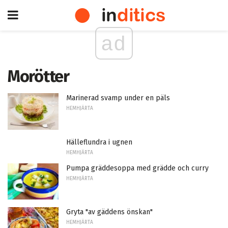
ad
Morötter
Marinerad svamp under en päls
HEMHJÄRTA
Hälleflundra i ugnen
HEMHJÄRTA
Pumpa gräddesoppa med grädde och curry
HEMHJÄRTA
Gryta "av gäddens önskan"
HEMHJÄRTA