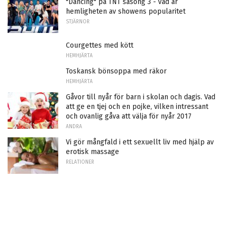
"Dancing" på TNT säsong 3 - vad är
hemligheten av showens popularitet
STJÄRNOR
Courgettes med kött
HEMHJÄRTA
Toskansk bönsoppa med räkor
HEMHJÄRTA
Gåvor till nyår för barn i skolan och dagis. Vad
att ge en tjej och en pojke, vilken intressant
och ovanlig gåva att välja för nyår 2017
ANDRA
Vi gör mångfald i ett sexuellt liv med hjälp av
erotisk massage
RELATIONER