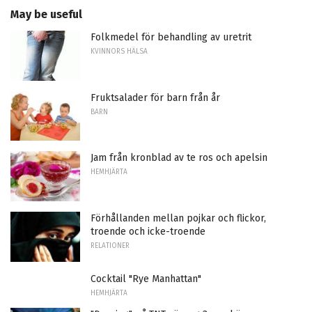
May be useful
Folkmedel för behandling av uretrit
KVINNORS HÄLSA
Fruktsalader för barn från år
BARN
Jam från kronblad av te ros och apelsin
HEMHJÄRTA
Förhållanden mellan pojkar och flickor,
troende och icke-troende
RELATIONER
Cocktail "Rye Manhattan"
HEMHJÄRTA