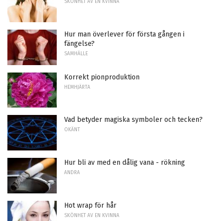
SKÖNHET AV EN KVINNA
Hur man överlever för första gången i
fängelse?
SAMHÄLLE
Korrekt pionproduktion
HEMHJÄRTA
Vad betyder magiska symboler och tecken?
OKÄNT
Hur bli av med en dålig vana - rökning
ANDRA
Hot wrap för hår
SKÖNHET AV EN KVINNA