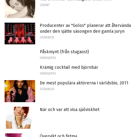
OKÄNT
Producenter av "Golos" planerar att återvända
under den sjätte säsongen den gamla juryn
STJÄRNOR
Påskmynt (från stugaost)
HEMHJÄRTA
Krämig cocktail med björnbär
HEMHJÄRTA
De mest populära aktörerna i världsbio, 2011
STJÄRNOR
När och var att visa själviskhet
Övervikt och fetma