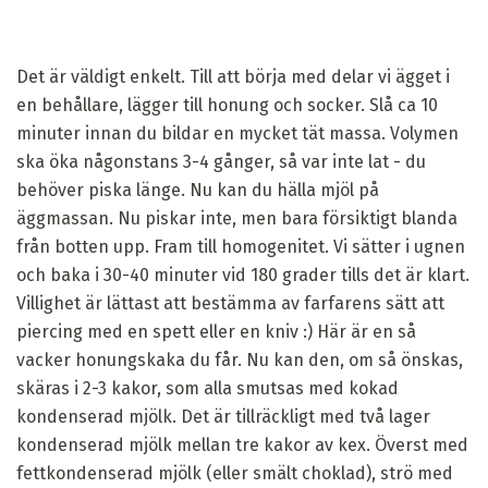
Det är väldigt enkelt. Till att börja med delar vi ägget i
en behållare, lägger till honung och socker. Slå ca 10
minuter innan du bildar en mycket tät massa. Volymen
ska öka någonstans 3-4 gånger, så var inte lat - du
behöver piska länge. Nu kan du hälla mjöl på
äggmassan. Nu piskar inte, men bara försiktigt blanda
från botten upp. Fram till homogenitet. Vi sätter i ugnen
och baka i 30-40 minuter vid 180 grader tills det är klart.
Villighet är lättast att bestämma av farfarens sätt att
piercing med en spett eller en kniv :) Här är en så
vacker honungskaka du får. Nu kan den, om så önskas,
skäras i 2-3 kakor, som alla smutsas med kokad
kondenserad mjölk. Det är tillräckligt med två lager
kondenserad mjölk mellan tre kakor av kex. Överst med
fettkondenserad mjölk (eller smält choklad), strö med