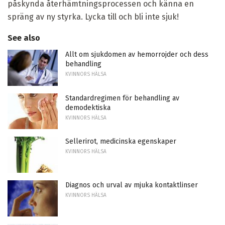
påskynda återhämtningsprocessen och känna en
spräng av ny styrka. Lycka till och bli inte sjuk!
See also
Allt om sjukdomen av hemorrojder och dess
behandling
KVINNORS HÄLSA
Standardregimen för behandling av
demodektiska
KVINNORS HÄLSA
Sellerirot, medicinska egenskaper
KVINNORS HÄLSA
Diagnos och urval av mjuka kontaktlinser
KVINNORS HÄLSA