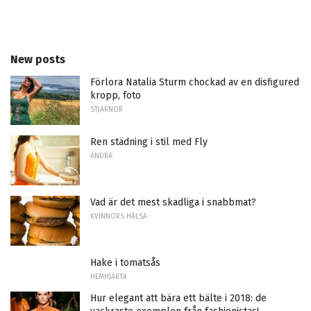
New posts
Förlora Natalia Sturm chockad av en disfigured
kropp, foto
STJÄRNOR
Ren städning i stil med Fly
ANDRA
Vad är det mest skadliga i snabbmat?
KVINNORS HÄLSA
Hake i tomatsås
HEMHJÄRTA
Hur elegant att bära ett bälte i 2018: de