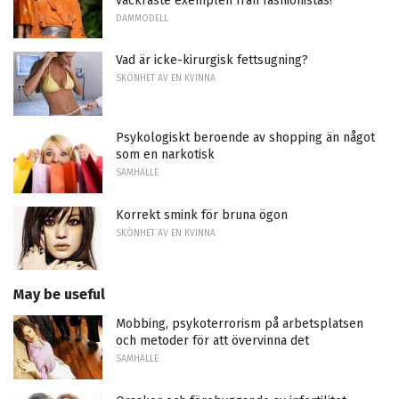
vackraste exemplen från fashionistas!
DAMMODELL
Vad är icke-kirurgisk fettsugning?
SKÖNHET AV EN KVINNA
Psykologiskt beroende av shopping än något
som en narkotisk
SAMHÄLLE
Korrekt smink för bruna ögon
SKÖNHET AV EN KVINNA
May be useful
Mobbing, psykoterrorism på arbetsplatsen
och metoder för att övervinna det
SAMHÄLLE