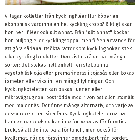
Vi lagar kotletter från kycklingfiléer Hur köper en
ekonomisk värdinna en hel kycklingkropp? Riktigt skär
hon ner i filéer och allt annat. Från "allt annat" kockar
hon buljong eller kycklingsoppa, men filéen används för
att göra sådana utsökta rätter som kycklinghökar, stek
eller kycklingkoteletter. Den sista skålen har många
sorter: det stekas helt enkelt i en stekpanna i
vegetabilisk olja eller premarineras i sojasås eller kokas
i smeten eller viks in i en mängd fyllningar. Och
kycklingkoteletter kan bakas i ugnen eller
mikrovågsugnen, beströdda med riven ost eller utsmält
med majonnäs. Det finns många alternativ, och varje av
dessa recept har sina fans. Kycklingkoteletterna har
bara en nackdel: de kan inte förberedas för framtida
bruk, så att de inte bara för lunch, men också för
kvällsmat, när de försvinner omedelbart från bordet,