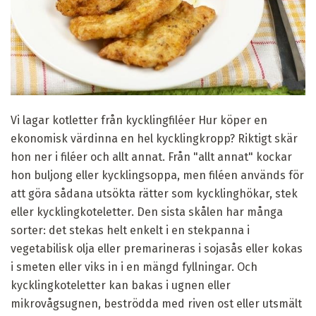
Vi lagar kotletter från kycklingfiléer Hur köper en
ekonomisk värdinna en hel kycklingkropp? Riktigt skär
hon ner i filéer och allt annat. Från "allt annat" kockar
hon buljong eller kycklingsoppa, men filéen används för
att göra sådana utsökta rätter som kycklinghökar, stek
eller kycklingkoteletter. Den sista skålen har många
sorter: det stekas helt enkelt i en stekpanna i
vegetabilisk olja eller premarineras i sojasås eller kokas
i smeten eller viks in i en mängd fyllningar. Och
kycklingkoteletter kan bakas i ugnen eller
mikrovågsugnen, beströdda med riven ost eller utsmält