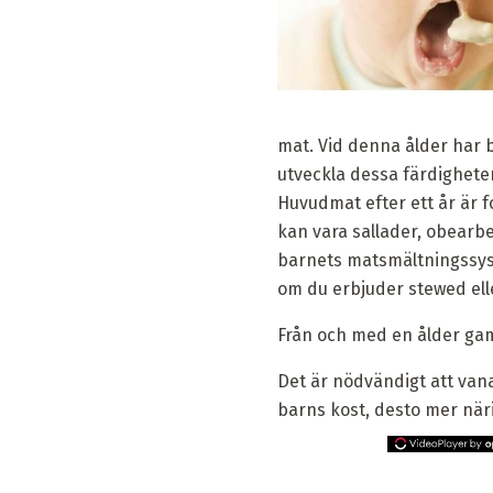
mat. Vid denna ålder har b
utveckla dessa färdigheter
Huvudmat efter ett år är 
kan vara sallader, obearb
barnets matsmältningssyste
om du erbjuder stewed elle
Från och med en ålder gam
Det är nödvändigt att vana
barns kost, desto mer när