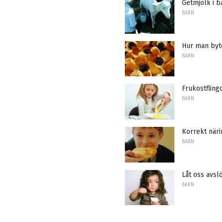
Getmjölk i 
BARN
Hur man byte
BARN
Frukostfling
BARN
Korrekt näri
BARN
Låt oss avsl
BARN