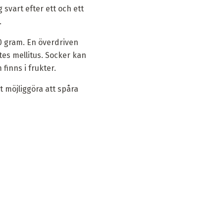
 svart efter ett och ett
.
50 gram. En överdriven
es mellitus. Socker kan
inns i frukter.
t möjliggöra att spåra