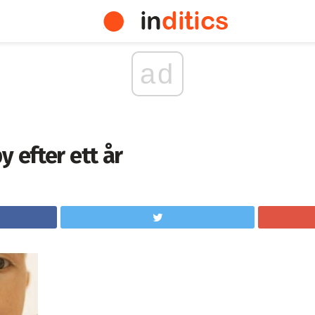
ad
y efter ett år