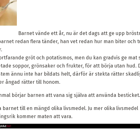
Barnet vände ett år, nu är det dags att ge upp brös
arnet redan flera tänder, han vet redan hur man biter och tu
.
fortfarande gröt och potatismos, men du kan gradvis ge mat
etade soppor, grönsaker och frukter, för att börja utan hud.
m ännu inte har bildats helt, därför är stekta rätter skadli
r ångad rätter till honom.
mal börjar barnen att vana sig själva att använda besticket
 barnet till en mängd olika livsmedel. Ju mer olika livsmedel
ingsrik kommer maten att vara.