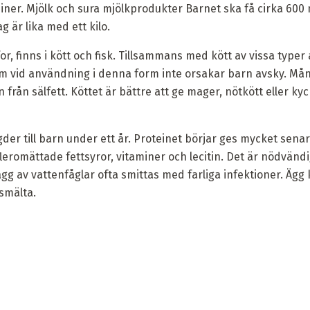
miner. Mjölk och sura mjölkprodukter Barnet ska få cirka 60
 är lika med ett kilo.
or, finns i kött och fisk. Tillsammans med kött av vissa typer a
 som vid användning i denna form inte orsakar barn avsky. M
 från sälfett. Köttet är bättre att ge mager, nötkött eller kyc
er till barn under ett år. Proteinet börjar ges mycket senar
fleromättade fettsyror, vitaminer och lecitin. Det är nödvänd
ägg av vattenfåglar ofta smittas med farliga infektioner. Ägg
smälta.