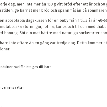
varje dag, men inte mer än 150 g vitt bröd efter ett år och 50 g
 årstiden, ge barnet mer bröd och spannmål än på sommaren
en acceptabla dagskursen för en baby från 1 till 3 år är 40-
etaboliska störningar, fetma, karies och till och med diabet
d honung. Söt din mat bättre med naturliga sockerarter som f
 barn inte oftare än en gång var tredje dag. Detta kommer at
ioner.
odukter: vad får inte ges till barn
 barnens rätter