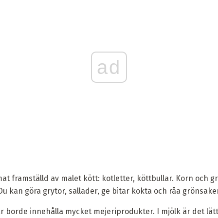
ad
at framställd av malet kött: kotletter, köttbullar. Korn och g
Du kan göra grytor, sallader, ge bitar kokta och råa grönsaker
år borde innehålla mycket mejeriprodukter. I mjölk är det lätt