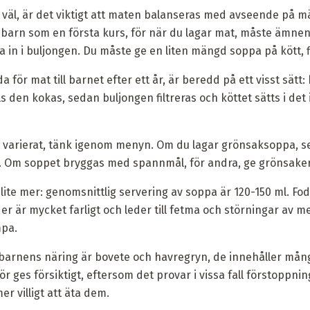
 väl, är det viktigt att maten balanseras med avseende på
l barn som en första kurs, för när du lagar mat, måste ämne
 in i buljongen. Du måste ge en liten mängd soppa på kött, f
ör mat till barnet efter ett år, är beredd på ett visst sätt: k
ls den kokas, sedan buljongen filtreras och köttet sätts i de
net varierat, tänk igenom menyn. Om du lagar grönsaksoppa, s
 Om soppet bryggas med spannmål, för andra, ge grönsaker
lite mer: genomsnittlig servering av soppa är 120-150 ml. Fo
r är mycket farligt och leder till fetma och störningar av 
mpa.
barnens näring är bovete och havregryn, de innehåller mång
 ges försiktigt, eftersom det provar i vissa fall förstoppnin
er villigt att äta dem.