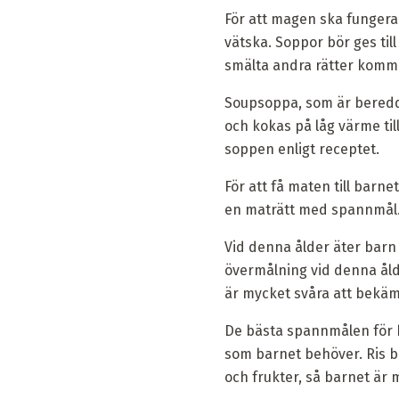
För att magen ska fungera
vätska. Soppor bör ges til
smälta andra rätter komma
Soupsoppa, som är beredda f
och kokas på låg värme til
soppen enligt receptet.
För att få maten till bar
en maträtt med spannmål.
Vid denna ålder äter barn 
övermålning vid denna ålde
är mycket svåra att bekä
De bästa spannmålen för 
som barnet behöver. Ris bör
och frukter, så barnet är m