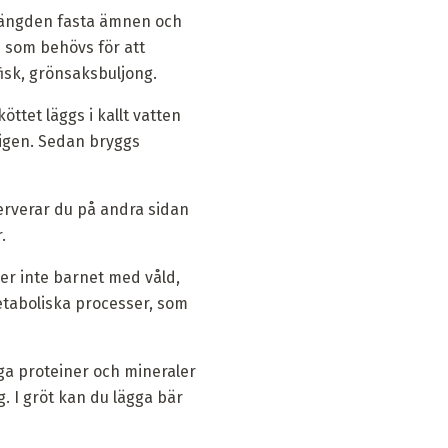
 mängden fasta ämnen och
n som behövs för att
isk, grönsaksbuljong.
öttet läggs i kallt vatten
t igen. Sedan bryggs
erverar du på andra sidan
.
der inte barnet med våld,
metaboliska processer, som
a proteiner och mineraler
g. I gröt kan du lägga bär