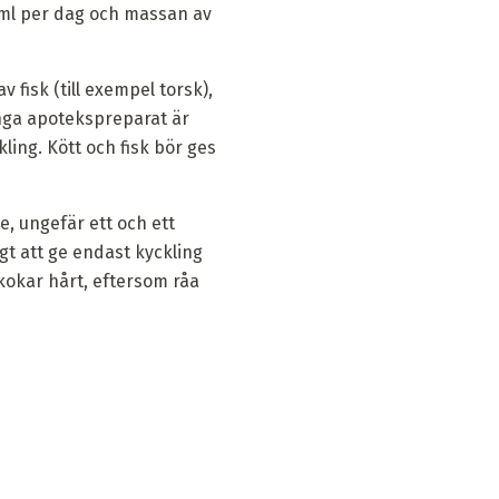
0 ml per dag och massan av
v fisk (till exempel torsk),
ånga apotekspreparat är
kling. Kött och fisk bör ges
e, ungefär ett och ett
igt att ge endast kyckling
 kokar hårt, eftersom råa