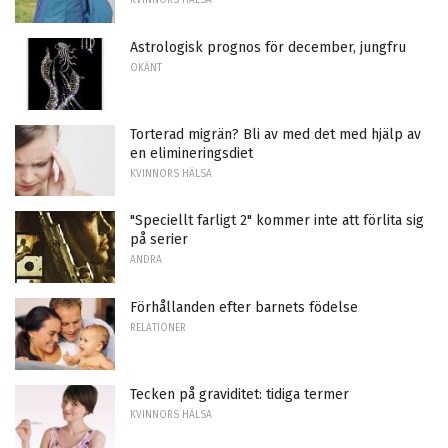
KVINNORS HÄLSA
Astrologisk prognos för december, jungfru
OKÄNT
Torterad migrän? Bli av med det med hjälp av
en elimineringsdiet
KVINNORS HÄLSA
"Speciellt farligt 2" kommer inte att förlita sig
på serier
ANDRA
Förhållanden efter barnets födelse
RELATIONER
Tecken på graviditet: tidiga termer
KVINNORS HÄLSA