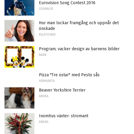
Eurovision Song Contest 2016
STJÄRNOR
Hur man lockar framgång och uppnår det
önskade
RELATIONER
Program, vacker design av barnens bilder
BARN
Pizza "Tre ostar" med Pesto sås
HEMHJÄRTA
Beaver Yorkshire Terrier
ANDRA
Inomhus växter: stromant
ANDRA