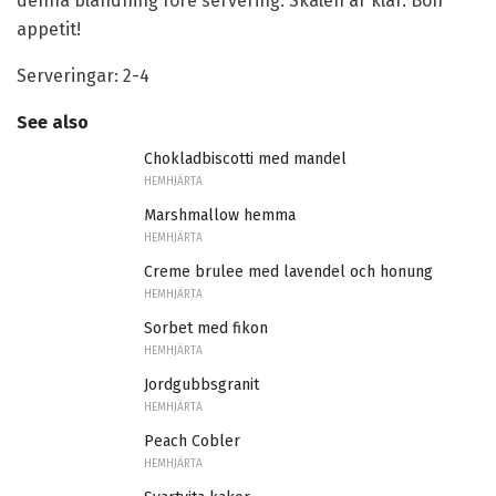
denna blandning före servering. Skålen är klar. Bon
appetit!
Serveringar: 2-4
See also
Chokladbiscotti med mandel
HEMHJÄRTA
Marshmallow hemma
HEMHJÄRTA
Creme brulee med lavendel och honung
HEMHJÄRTA
Sorbet med fikon
HEMHJÄRTA
Jordgubbsgranit
HEMHJÄRTA
Peach Cobler
HEMHJÄRTA