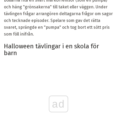
bollarna rita en svart markörremsor (som en pumpa)
och häng "grönsakerna" till taket eller väggen. Under
tävlingen frågar arrangören deltagarna frågor om sagor
och tecknade episoder. Spelare som gav det rätta
svaret, sprängde en "pumpa" och tog bort ett sött pris
som föll inifrån.
Halloween tävlingar i en skola för
barn
ad