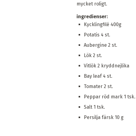
mycket roligt.
ingredienser:
Kycklingfilé 400g
Potatis 4 st.
Aubergine 2 st.
Lök 2 st.
Vitlök 2 kryddnejlika
Bay leaf 4 st.
Tomater 2 st.
Peppar röd mark 1 tsk.
Salt 1 tsk.
Persilja färsk 10 g