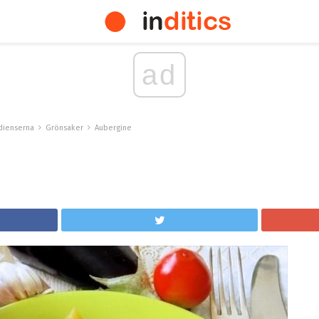
ad
dienserna
Grönsaker
Aubergine