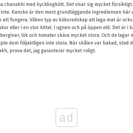
a chanakhi med kycklingkött. Det visar sig mycket försiktig
 inte. Kanske är den mest grundläggande ingrediensen här 
tt fungera. Vilken typ av köksredskap att laga mat är ocks
ukor eller i en stor kittel. I ugnen och på öppen eld. Det är i k
uberginer, lök och tomater skära mycket stora. Och de lagar m
pte dem följaktligen inte stora. När skålen var bakad, stod
kh, prova det, jag garanterar mycket roligt.
ad