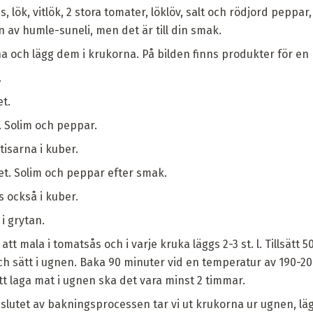
, lök, vitlök, 2 stora tomater, löklöv, salt och rödjord peppa
av humle-suneli, men det är till din smak.
a och lägg dem i krukorna. På bilden finns produkter för en 
.
et.
n. Solim och peppar.
isarna i kuber.
tet. Solim och peppar efter smak.
 också i kuber.
i grytan.
att mala i tomatsås och i varje kruka läggs 2-3 st. l. Tillsätt 5
och sätt i ugnen. Baka 90 minuter vid en temperatur av 190-2
att laga mat i ugnen ska det vara minst 2 timmar.
 slutet av bakningsprocessen tar vi ut krukorna ur ugnen, lägg