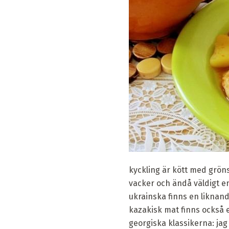
kyckling är kött med grön
vacker och ändå väldigt e
ukrainska finns en liknand
kazakisk mat finns också e
georgiska klassikerna: jag ä