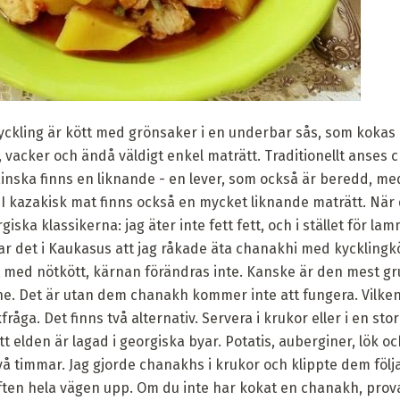
kling är kött med grönsaker i en underbar sås, som kokas p
 vacker och ändå väldigt enkel maträtt. Traditionellt anses
nska finns en liknande - en lever, som också är beredd, med
 I kazakisk mat finns också en mycket liknande maträtt. När
iska klassikerna: jag äter inte fett fett, och i stället för lam
ar det i Kaukasus att jag råkade äta chanakhi med kycklingkö
at med nötkött, kärnan förändras inte. Kanske är den mest 
e. Det är utan dem chanakh kommer inte att fungera. Vilken
åga. Det finns två alternativ. Servera i krukor eller i en stor
att elden är lagad i georgiska byar. Potatis, auberginer, lök 
två timmar. Jag gjorde chanakhs i krukor och klippte dem följa
ften hela vägen upp. Om du inte har kokat en chanakh, prova