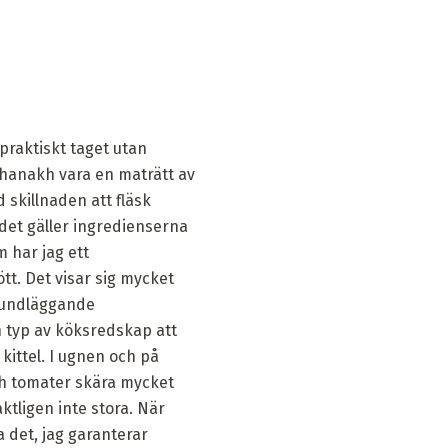
raktiskt taget utan
 chanakh vara en maträtt av
 skillnaden att fläsk
 det gäller ingredienserna
m har jag ett
tt. Det visar sig mycket
grundläggande
 typ av köksredskap att
 kittel. I ugnen och på
och tomater skära mycket
ktligen inte stora. När
 det, jag garanterar