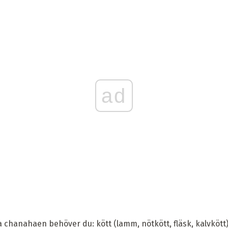
ad
a chanahaen behöver du: kött (lamm, nötkött, fläsk, kalvkött),