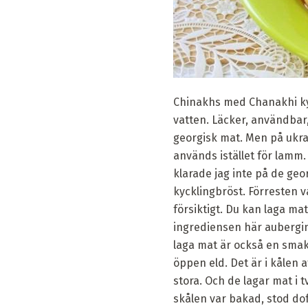
Chinakhs med Chanakhi kyc
vatten. Läcker, användbar,
georgisk mat. Men på ukrai
används istället för lamm.
klarade jag inte på de georg
kycklingbröst. Förresten v
försiktigt. Du kan laga m
ingrediensen här aubergin
laga mat är också en smakfr
öppen eld. Det är i kålen 
stora. Och de lagar mat i 
skålen var bakad, stod do