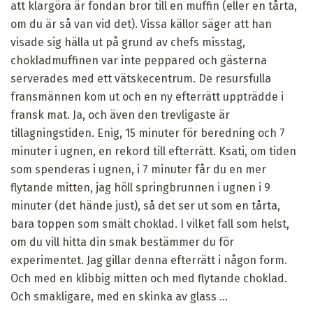
att klargöra är fondan bror till en muffin (eller en tårta,
om du är så van vid det). Vissa källor säger att han
visade sig hälla ut på grund av chefs misstag,
chokladmuffinen var inte peppared och gästerna
serverades med ett vätskecentrum. De resursfulla
fransmännen kom ut och en ny efterrätt uppträdde i
fransk mat. Ja, och även den trevligaste är
tillagningstiden. Enig, 15 minuter för beredning och 7
minuter i ugnen, en rekord till efterrätt. Ksati, om tiden
som spenderas i ugnen, i 7 minuter får du en mer
flytande mitten, jag höll springbrunnen i ugnen i 9
minuter (det hände just), så det ser ut som en tårta,
bara toppen som smält choklad. I vilket fall som helst,
om du vill hitta din smak bestämmer du för
experimentet. Jag gillar denna efterrätt i någon form.
Och med en klibbig mitten och med flytande choklad.
Och smakligare, med en skinka av glass ...