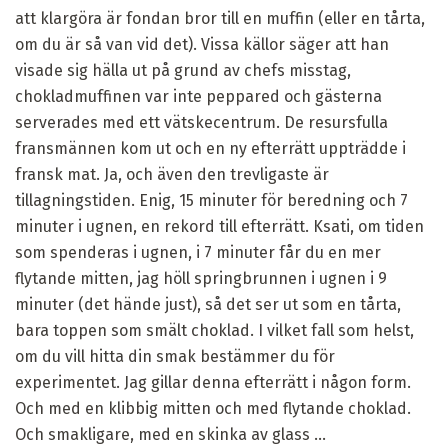
att klargöra är fondan bror till en muffin (eller en tårta,
om du är så van vid det). Vissa källor säger att han
visade sig hälla ut på grund av chefs misstag,
chokladmuffinen var inte peppared och gästerna
serverades med ett vätskecentrum. De resursfulla
fransmännen kom ut och en ny efterrätt uppträdde i
fransk mat. Ja, och även den trevligaste är
tillagningstiden. Enig, 15 minuter för beredning och 7
minuter i ugnen, en rekord till efterrätt. Ksati, om tiden
som spenderas i ugnen, i 7 minuter får du en mer
flytande mitten, jag höll springbrunnen i ugnen i 9
minuter (det hände just), så det ser ut som en tårta,
bara toppen som smält choklad. I vilket fall som helst,
om du vill hitta din smak bestämmer du för
experimentet. Jag gillar denna efterrätt i någon form.
Och med en klibbig mitten och med flytande choklad.
Och smakligare, med en skinka av glass ...