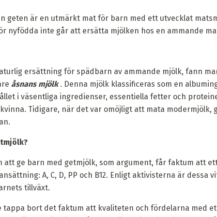
n geten är en utmärkt mat för barn med ett utvecklat mats
 för nyfödda inte går att ersätta mjölken hos en ammande 
aturlig ersättning för spädbarn av ammande mjölk, fann ma
are
åsnans mjölk
. Denna mjölk klassificeras som en albumin
hållet i väsentliga ingredienser, essentiella fetter och prote
inna. Tidigare, när det var omöjligt att mata modermjölk, 
an.
etmjölk?
n att ge barn med getmjölk, som argument, får faktum att ett
nsättning: A, C, D, PP och B12. Enligt aktivisterna är dessa 
nets tillväxt.
te tappa bort det faktum att kvaliteten och fördelarna med e