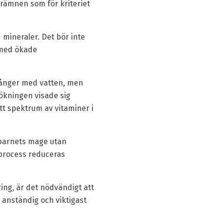
rämnen som för kriteriet
mineraler. Det bör inte
r med ökade
gånger med vatten, men
sökningen visade sig
tt spektrum av vitaminer i
 barnets mage utan
 process reduceras
dring, är det nödvändigt att
n anständig och viktigast