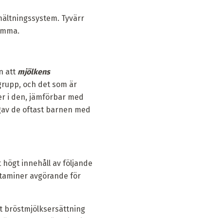
mältningssystem. Tyvärr
mamma.
n att
mjölkens
grupp, och det som är
iner i den, jämförbar med
gav de oftast barnen med
 högt innehåll av följande
vitaminer avgörande för
tt bröstmjölksersättning