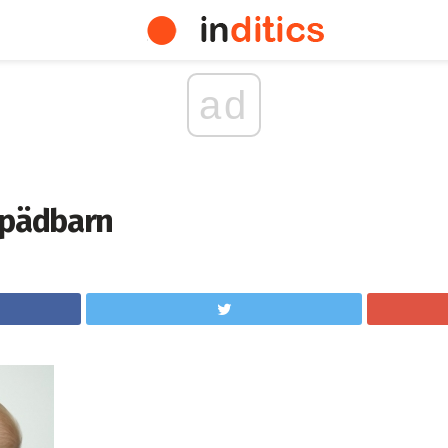
ad
spädbarn