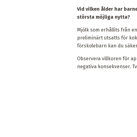
Vid vilken ålder har barn
största möjliga nytta?
Mjölk som erhållits från e
preliminärt utsatts för ko
förskolebarn kan du säkert
Observera villkoren för app
negativa konsekvenser. Tv