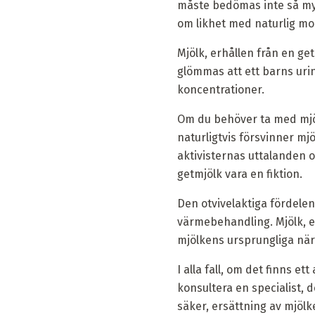
måste bedömas inte så myc
om likhet med naturlig mo
Mjölk, erhållen från en g
glömmas att ett barns uri
koncentrationer.
Om du behöver ta med mjö
naturligtvis försvinner mjö
aktivisternas uttalanden o
getmjölk vara en fiktion.
Den otvivelaktiga fördel
värmebehandling. Mjölk, e
mjölkens ursprungliga nä
I alla fall, om det finns e
konsultera en specialist, 
säker, ersättning av mjöl