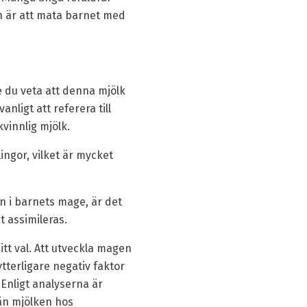
en är att mata barnet med
e du veta att denna mjölk
anligt att referera till
vinnlig mjölk.
ingor, vilket är mycket
 i barnets mage, är det
t assimileras.
tt val. Att utveckla magen
tterligare negativ faktor
 Enligt analyserna är
än mjölken hos