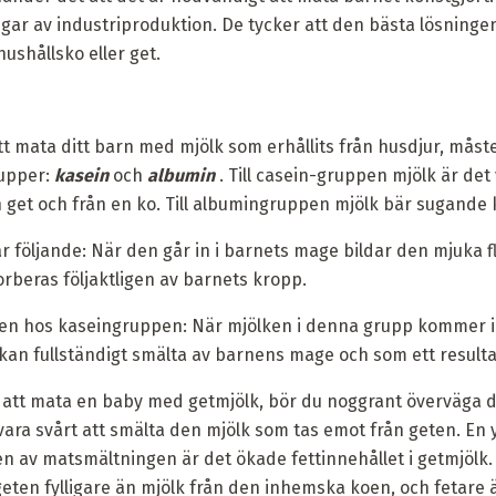
ngar av industriproduktion. De tycker att den bästa lösning
ushållsko eller get.
t mata ditt barn med mjölk som erhållits från husdjur, måst
rupper:
kasein
och
albumin
. Till casein-gruppen mjölk är det v
n get och från en ko. Till albumingruppen mjölk bär sugande k
 följande: När den går in i barnets mage bildar den mjuka fl
orberas följaktligen av barnets kropp.
en hos kaseingruppen: När mjölken i denna grupp kommer in
kan fullständigt smälta av barnens mage och som ett resulta
att mata en baby med getmjölk, bör du noggrant överväga di
ara svårt att smälta den mjölk som tas emot från geten. En y
en av matsmältningen är det ökade fettinnehållet i getmjölk.
eten fylligare än mjölk från den inhemska koen, och fetare 