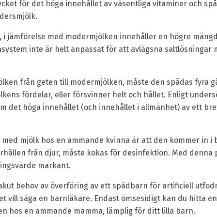
ket för det höga innehållet av väsentliga vitaminer och spå
dersmjölk.
et, i jämförelse med modermjölken innehåller en högre mängd 
nsystem inte är helt anpassat för att avlägsna saltlösninga
lken från geten till modermjölken, måste den spädas fyra 
lkens fördelar, eller försvinner helt och hållet. Enligt under
m det höga innehållet (och innehållet i allmänhet) av ett bre
en med mjölk hos en ammande kvinna är att den kommer in i
rhållen från djur, måste kokas för desinfektion. Med denna
ringsvärde markant.
tt akut behov av överföring av ett spädbarn för artificiell utfo
det vill säga en barnläkare. Endast ömsesidigt kan du hitta e
ken hos en ammande mamma, lämplig för ditt lilla barn.