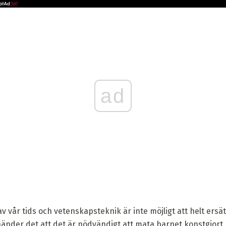
ad
v vår tids och vetenskapsteknik är inte möjligt att helt ersä
nder det att det är nödvändigt att mata barnet konstgjort