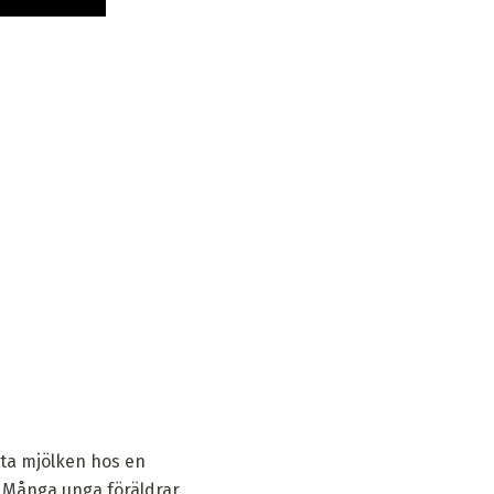
tta mjölken hos en
. Många unga föräldrar