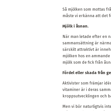
Så mjölken som mottas frå
måste vi erkänna att det
Mjölk i åsnan.
När man letade efter en n
sammansättning är närm
särskilt attraktivt är inne
mjölken hos en ammande kv
mjölk som de fick från åsn
Fördel eller skada från g
Aktivister som främjar idé
vitaminer är i deras samma
kroppsutvecklingen och bar
Men vi bör naturligtvis in