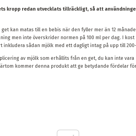
ets kropp redan utvecklats tillräckligt, så att användninge
n get kan matas till en bebis när den fyller mer än 12 månade
kning men inte överskrider normen på 100 ml per dag. I kost
 inkludera sådan mjölk med ett dagligt intag på upp till 200
licering av mjölk som erhållits från en get, du kan inte vara
ärtom kommer denna produkt att ge betydande fördelar för d