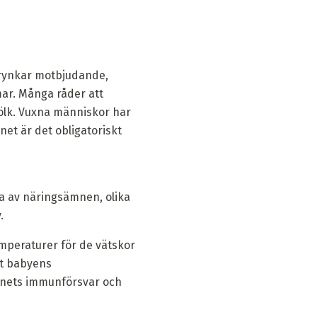
n rynkar motbjudande,
mar. Många råder att
jölk. Vuxna människor har
et är det obligatoriskt
na av näringsämnen, olika
.
emperaturer för de vätskor
tt babyens
arnets immunförsvar och