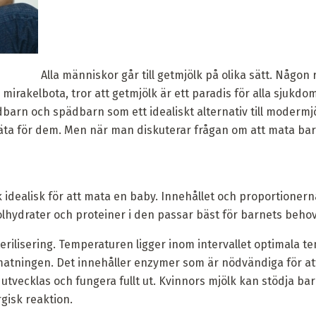
Alla människor går till getmjölk på olika sätt. Någo
rakelbota, tror att getmjölk är ett paradis för alla sjukdo
barn och spädbarn som ett idealiskt alternativ till moderm
 äta för dem. Men när man diskuterar frågan om att mata barn
 idealisk för att mata en baby. Innehållet och proportioner
 kolhydrater och proteiner i den passar bäst för barnets behov
erilisering. Temperaturen ligger inom intervallet optimala t
tningen. Det innehåller enzymer som är nödvändiga för a
tvecklas och fungera fullt ut. Kvinnors mjölk kan stödja b
rgisk reaktion.