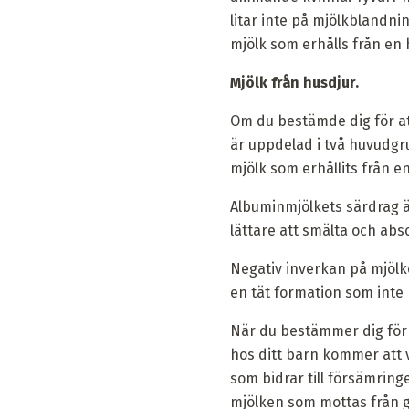
litar inte på mjölkblandni
mjölk som erhålls från en h
Mjölk från husdjur.
Om du bestämde dig för at
är uppdelad i två huvudg
mjölk som erhållits från e
Albuminmjölkets särdrag är
lättare att smälta och abs
Negativ inverkan på mjölk
en tät formation som inte 
När du bestämmer dig för 
hos ditt barn kommer att v
som bidrar till försämring
mjölken som mottas från g