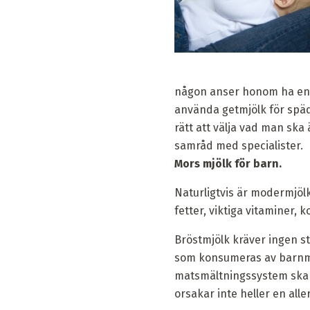
någon anser honom ha en mi
använda getmjölk för späd
rätt att välja vad man ska
samråd med specialister.
Mors mjölk för barn.
Naturligtvis är modermjölk
fetter, viktiga vitaminer,
Bröstmjölk kräver ingen st
som konsumeras av barnma
matsmältningssystem ska u
orsakar inte heller en alle