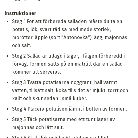
instruktioner
Steg 1 För att förbereda salladen måste du ta en
potatis, lök, svart rädisa med medelstorlek,
morötter, äpple (sort "Antonovka"), ägg, majonnäs
och salt.
Steg 2 Sallad är utlagd i lager, i fälgen förberedd i
förväg. Formen sätts på en maträtt där en sallad
kommer att serveras.
Steg 3 Tvätta potatisarna noggrant, häll varmt
vatten, tillsätt salt, koka tills det är mjukt, torrt och
kallt och skur sedan i små kuber.
Steg 4 Placera potatisen jämnt i botten av formen.
Steg 5 Täck potatisarna med ett tunt lager av
majonnäs och lätt salt.
Steg 6 Skala lök och hugga det mycket fint.