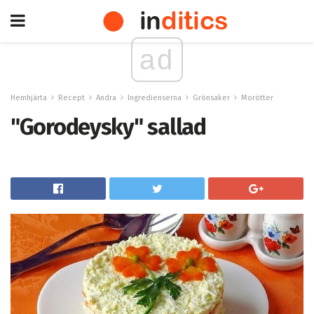
ad
Hemhjärta
Recept
Andra
Ingredienserna
Grönsaker
Morötter
"Gorodeysky" sallad