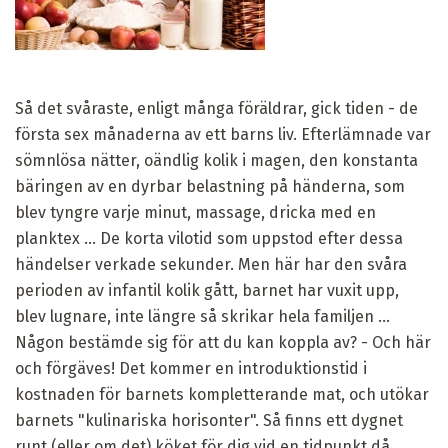
Så det svåraste, enligt många föräldrar, gick tiden - de
första sex månaderna av ett barns liv. Efterlämnade var
sömnlösa nätter, oändlig kolik i magen, den konstanta
bäringen av en dyrbar belastning på händerna, som
blev tyngre varje minut, massage, dricka med en
planktex ... De korta vilotid som uppstod efter dessa
händelser verkade sekunder. Men här har den svåra
perioden av infantil kolik gått, barnet har vuxit upp,
blev lugnare, inte längre så skrikar hela familjen ...
Någon bestämde sig för att du kan koppla av? - Och här
och förgäves! Det kommer en introduktionstid i
kostnaden för barnets kompletterande mat, och utökar
barnets "kulinariska horisonter". Så finns ett dygnet
runt (eller om det) köket för dig vid en tidpunkt då