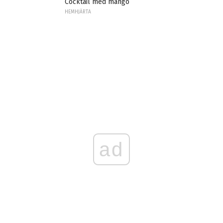
Cocktail med mango
HEMHJÄRTA
ad