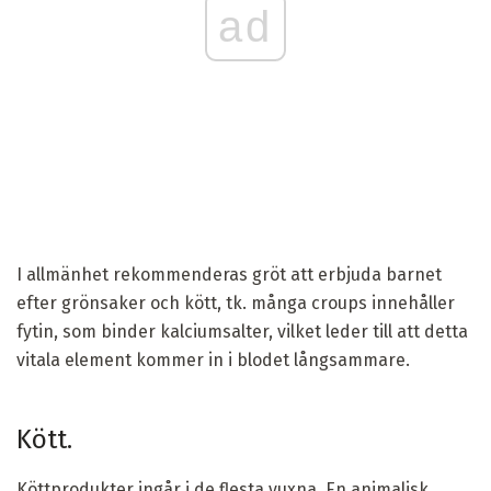
ad
I allmänhet rekommenderas gröt att erbjuda barnet
efter grönsaker och kött, tk. många croups innehåller
fytin, som binder kalciumsalter, vilket leder till att detta
vitala element kommer in i blodet långsammare.
Kött.
Köttprodukter ingår i de flesta vuxna. En animalisk