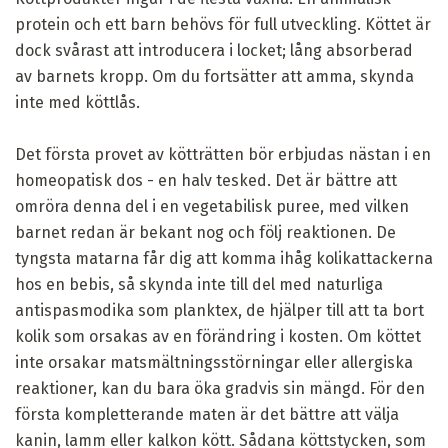
protein och ett barn behövs för full utveckling. Köttet är
dock svårast att introducera i locket; lång absorberad
av barnets kropp. Om du fortsätter att amma, skynda
inte med köttlås.
Det första provet av kötträtten bör erbjudas nästan i en
homeopatisk dos - en halv tesked. Det är bättre att
omröra denna del i en vegetabilisk puree, med vilken
barnet redan är bekant nog och följ reaktionen. De
tyngsta matarna får dig att komma ihåg kolikattackerna
hos en bebis, så skynda inte till del med naturliga
antispasmodika som planktex, de hjälper till att ta bort
kolik som orsakas av en förändring i kosten. Om köttet
inte orsakar matsmältningsstörningar eller allergiska
reaktioner, kan du bara öka gradvis sin mängd. För den
första kompletterande maten är det bättre att välja
kanin, lamm eller kalkon kött. Sådana köttstycken, som