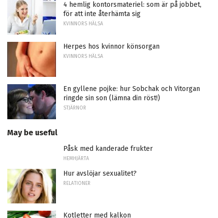
4 hemlig kontorsmateriel: som är på jobbet,
för att inte återhämta sig
KVINNORS HÄLSA
Herpes hos kvinnor könsorgan
KVINNORS HÄLSA
En gyllene pojke: hur Sobchak och Vitorgan
ringde sin son (lämna din röst!)
STJÄRNOR
May be useful
Påsk med kanderade frukter
HEMHJÄRTA
Hur avslöjar sexualitet?
RELATIONER
Kotletter med kalkon