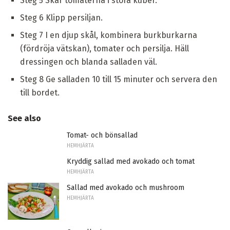
Steg 5 Skär tomaterna i stora kuber.
Steg 6 Klipp persiljan.
Steg 7 I en djup skål, kombinera burkburkarna
(fördröja vätskan), tomater och persilja. Häll
dressingen och blanda salladen väl.
Steg 8 Ge salladen 10 till 15 minuter och servera den
till bordet.
See also
Tomat- och bönsallad
HEMHJÄRTA
Kryddig sallad med avokado och tomat
HEMHJÄRTA
Sallad med avokado och mushroom
HEMHJÄRTA