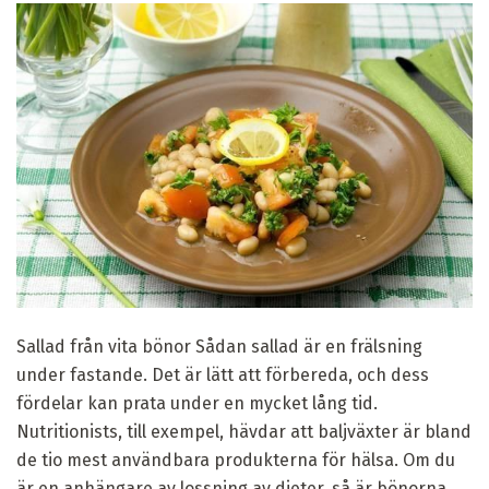
Sallad från vita bönor Sådan sallad är en frälsning
under fastande. Det är lätt att förbereda, och dess
fördelar kan prata under en mycket lång tid.
Nutritionists, till exempel, hävdar att baljväxter är bland
de tio mest användbara produkterna för hälsa. Om du
är en anhängare av lossning av dieter, så är bönorna