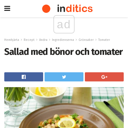
ad
Hemhjärta
Recept
Andra
Ingredienserna
Grönsaker
Tomater
Sallad med bönor och tomater