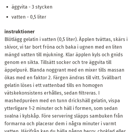
äggvita - 3 stycken
vatten - 0,5 liter
instruktioner
Blötlägg gelatin i vatten (0,5 liter). Äpplen tvättas, skärs i
skivor, vi tar bort fröna och baka i ugnen med en liten
mängd vatten till mjukning. Klar äpplen kyls och gnids
genom en sikta. Tillsätt socker och tre äggvita till
äppelpuré. Blanda noggrant med en mixer tills massan
ökas med en faktor 2. Färgen ändras till vitt. Svällbart
gelatin löses i ett vattenbad tills en homogen
vätskekonsistens erhålles, sedan filtreras. I
mashedpuréen med en tunn drickshäll gelatin, vispa
ytterligare 1-2 minuter och häll i formen, som sedan
svalna i kylskåp. Före servering släpps sambuken från
formarna och placerar dem i några minuter i varmt
vatten. Härifrån kan du hälla någon berry, choklad eller