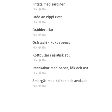
Fritata med sardiner
HEMHJÄRTA
Bröd av Pippi Pete
HEMHJÄRTA
Grädderullar
HEMHJÄRTA
Oshitashi - kokt spenat
HEMHJÄRTA
Köttbullar i asiatisk stil
HEMHJÄRTA
Pannkakor med bacon, lök och ost
HEMHJÄRTA
Smörgås med kalkon och avokado
HEMHJÄRTA