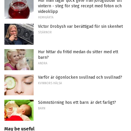
Hur man lagar tjock gelé från jordgubbar till
vintern - steg för steg recept med foton och
videoklipp
HEMHJÄRTA
Victor Drobysh var berättigad för sin skenhet
STJÄRNOR
Hur hittar du fritid medan du sitter med ett
barn?
ANDRA
Varför är ögonlocken svullnad och svullnad?
KVINNORS HÄLSA
Sömnstörning hos ett barn: är det farligt?
BARN
May be useful