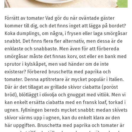
Förrätt av tomater Vad gör du när oväntade gäster
kommer till dig, och det finns inget att lägga på bordet?
Koka dumplings, om några, i frysen eller laga smörgåsar
snabbt. Det finns flera fler alternativ, men dessa är de
enklaste och snabbaste. Men även för att förbereda
smörgåsar måste det finnas korv, ost eller en bank med
sprutor i kylskåpet, men vad händer om de inte
existerar? Förbered bruschetta med paprika och
tomater. Denna aptitretare är mycket populär i Italien.
Där är det tillagat av grillade skivor ciabatta (poröst
bröd), blötläggt i olivolja och gnuggat med vitlök. Men vi
kan enkelt ersätta ciabatta med en fransk loaf, torkad i
ugnen. Fyllningen bereds mycket snabbt: medan skivets
skivor värms upp i ugnen, kan du enkelt klara av den
här uppgiften. Bruschetta med paprika och tomater är