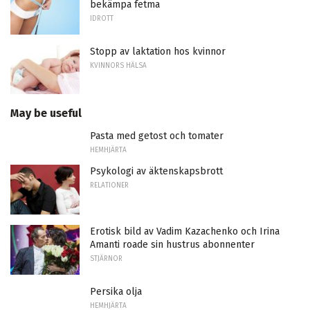
bekämpa fetma
IDROTT
Stopp av laktation hos kvinnor
KVINNORS HÄLSA
May be useful
Pasta med getost och tomater
HEMHJÄRTA
Psykologi av äktenskapsbrott
RELATIONER
Erotisk bild av Vadim Kazachenko och Irina
Amanti roade sin hustrus abonnenter
STJÄRNOR
Persika olja
HEMHJÄRTA