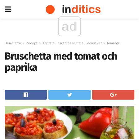
ad
Hemhjärta
Recept
Andra
Ingredienserna
Grönsaker
Tomater
Bruschetta med tomat och
paprika