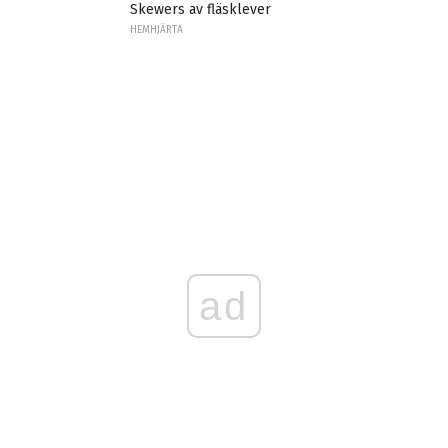
Skewers av fläsklever
HEMHJÄRTA
ad