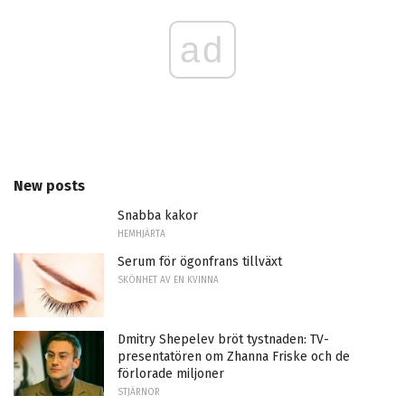
ad
New posts
Snabba kakor
HEMHJÄRTA
Serum för ögonfrans tillväxt
SKÖNHET AV EN KVINNA
Dmitry Shepelev bröt tystnaden: TV-
presentatören om Zhanna Friske och de
förlorade miljoner
STJÄRNOR