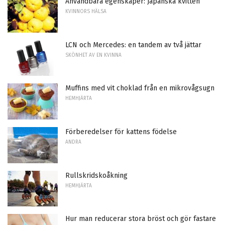
Användbara egenskaper: Japanska kvitten
KVINNORS HÄLSA
LCN och Mercedes: en tandem av två jättar
SKÖNHET AV EN KVINNA
Muffins med vit choklad från en mikrovågsugn
HEMHJÄRTA
Förberedelser för kattens födelse
ANDRA
Rullskridskoåkning
HEMHJÄRTA
Hur man reducerar stora bröst och gör fastare