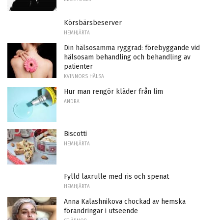
Körsbärsbeserver
HEMHJÄRTA
Din hälsosamma ryggrad: förebyggande vid
hälsosam behandling och behandling av
patienter
KVINNORS HÄLSA
Hur man rengör kläder från lim
ANDRA
Biscotti
HEMHJÄRTA
Fylld laxrulle med ris och spenat
HEMHJÄRTA
Anna Kalashnikova chockad av hemska
förändringar i utseende