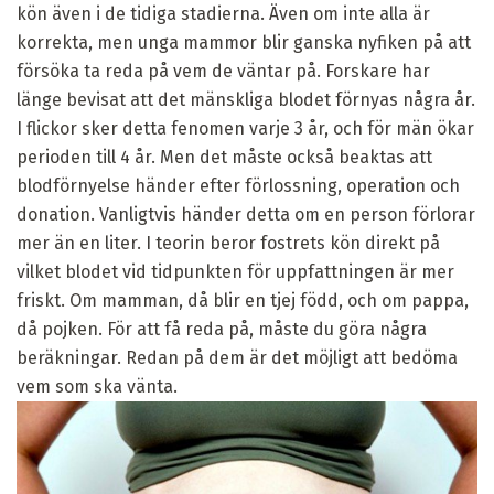
kön även i de tidiga stadierna. Även om inte alla är
korrekta, men unga mammor blir ganska nyfiken på att
försöka ta reda på vem de väntar på. Forskare har
länge bevisat att det mänskliga blodet förnyas några år.
I flickor sker detta fenomen varje 3 år, och för män ökar
perioden till 4 år. Men det måste också beaktas att
blodförnyelse händer efter förlossning, operation och
donation. Vanligtvis händer detta om en person förlorar
mer än en liter. I teorin beror fostrets kön direkt på
vilket blodet vid tidpunkten för uppfattningen är mer
friskt. Om mamman, då blir en tjej född, och om pappa,
då pojken. För att få reda på, måste du göra några
beräkningar. Redan på dem är det möjligt att bedöma
vem som ska vänta.