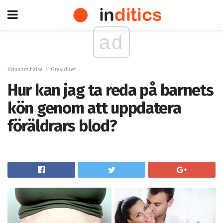
ad
Kvinnors hälsa
Graviditet
Hur kan jag ta reda på barnets
kön genom att uppdatera
föräldrars blod?