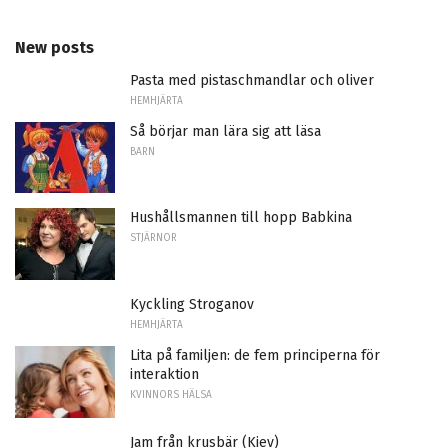
New posts
Pasta med pistaschmandlar och oliver
HEMHJÄRTA
Så börjar man lära sig att läsa
BARN
Hushållsmannen till hopp Babkina
STJÄRNOR
Kyckling Stroganov
HEMHJÄRTA
Lita på familjen: de fem principerna för
interaktion
KVINNORS HÄLSA
Jam från krusbär (Kiev)