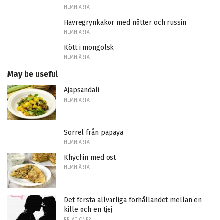
HEMHJÄRTA
Havregrynkakor med nötter och russin
HEMHJÄRTA
Kött i mongolsk
HEMHJÄRTA
May be useful
Ajapsandali
HEMHJÄRTA
Sorrel från papaya
HEMHJÄRTA
Khychin med ost
HEMHJÄRTA
Det första allvarliga förhållandet mellan en
kille och en tjej
RELATIONER