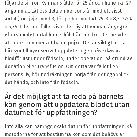
följande siffror. Kvinnans ålder är 25 år och hanen är 27
år gammal. Låt oss dela en persons år med ett visst
antal (för tjejer med 3, för pojkar med 4). 25: 3 = 8,3. 27: 4
= 6,75. I det här fallet visar det sig att en man är yngre,
eftersom det antal han erhållit är mindre. Det betyder
att paret kommer att ha en pojke. Det är viktigt att ta
hänsyn till nyansen att uppdateringen påverkas av
blodförlust under födseln, under operation, på grund av
donation eller transfusion. Om detta var fallet i en
persons liv, bör nedräkningen börja från det ögonblick
det hände, och inte från födseln.
Är det möjligt att ta reda på barnets
kön genom att uppdatera blodet utan
datumet för uppfattningen?
Inte alla kan namnge exakt datum för uppfattningen, så
metoderna för att bestämma kön som det behövs är